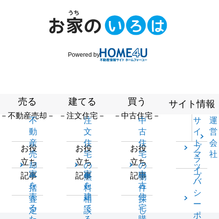
Powered by
売る
建てる
買う
サイト情報
－不動産売却－
－注文住宅－
－中古住宅－
不
注
中
サ
運
動
文
古
イ
営
産
住
住
ト
会
プ
お役
お役
お役
売
宅
宅
マ
社
ラ
立ち
立ち
立ち
却
の
の
ッ
イ
家
家
中
記事
記事
記事
一
無
物
プ
バ
を
を
古
括
料
件
シ
売
建
住
査
相
探
ー
る
て
宅
定
談
し
ポ