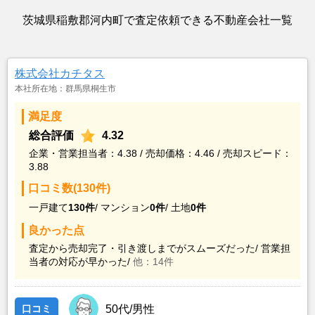
茨城県稲敷郡河内町で査定依頼できる不動産会社一覧
株式会社カチタス
本社所在地：群馬県桐生市
満足度
総合評価
4.32
企業・営業担当者：4.38 / 売却価格：4.46 / 売却スピード：
3.88
口コミ数(130件)
一戸建て
130件
/
マンション
0件
/
土地
0件
良かった点
査定から売却完了・引き渡しまでがスムーズだった/
営業担
当者の対応が早かった/
他：14件
口コミ
50代/男性