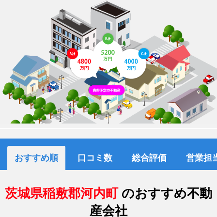
おすすめ順
口コミ数
総合評価
営業担
茨城県稲敷郡河内町
のおすすめ不動
産会社