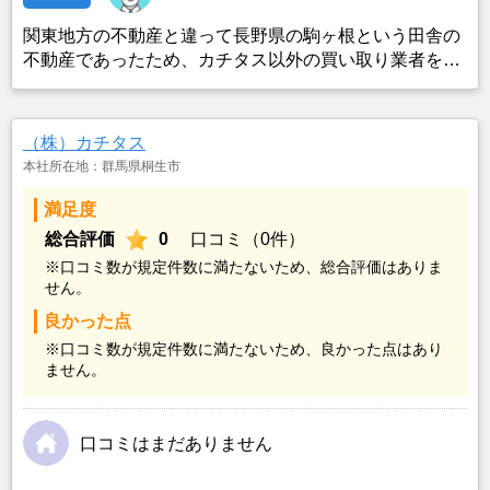
関東地方の不動産と違って長野県の駒ヶ根という田舎の
不動産であったため、カチタス以外の買い取り業者をみ
つけることができなかったことがカチタスを選んだ一番
の理由。売却金額については不満もあったが、いつまで
も空き家の状態で不動産を残しておけないと考えて売却
（株）カチタス
を決めた。
本社所在地：群馬県桐生市
満足度
総合評価
0
口コミ（0件）
※口コミ数が規定件数に満たないため、総合評価はありま
せん。
良かった点
※口コミ数が規定件数に満たないため、良かった点はあり
ません。
口コミはまだありません