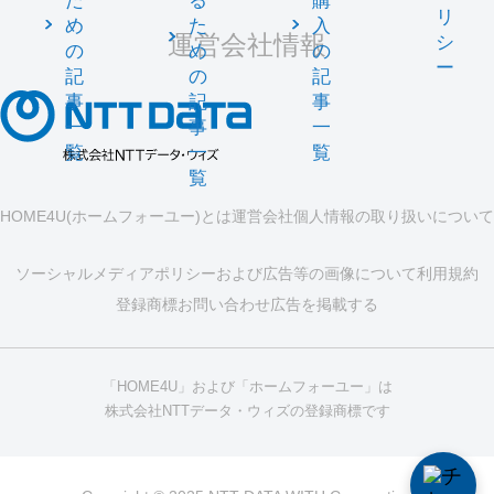
た
る
購
リ
め
た
入
運営会社情報
シ
の
め
の
ー
記
の
記
事
記
事
一
事
一
覧
一
覧
覧
HOME4U(ホームフォーユー)とは
運営会社
個人情報の取り扱いについて
ソーシャルメディアポリシーおよび広告等の画像について
利用規約
登録商標
お問い合わせ
広告を掲載する
「HOME4U」および「ホームフォーユー」は
株式会社NTTデータ・ウィズの登録商標です