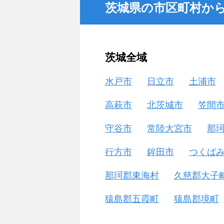
茨城県の市区町村か
茨城全域
水戸市
日立市
土浦市
高萩市
北茨城市
笠間
守谷市
常陸大宮市
那
行方市
鉾田市
つくば
那珂郡東海村
久慈郡大子
猿島郡五霞町
猿島郡境町