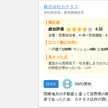
株式会社カチタス
本社所在地：群馬県桐生市
満足度
総合評価
4.32
企業・営業担当者：4.38 / 売却価格：4.
口コミ数(130件)
一戸建て
130件
/
マンション
0件
/
土地
0
良かった点
査定から売却完了・引き渡しまでがスム
の対応が早かった/
他：14件
口コミ
50代/男性
関東地方の不動産と違って長野県の
産であったため、カチタス以外の買
とができなかったことがカチタスを