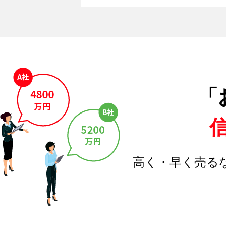
「
高く・早く売る