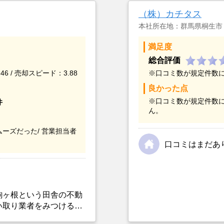
（株）カチタス
本社所在地：群馬県桐生市
満足度
総合評価
46 / 売却スピード：3.88
※口コミ数が規定件数
良かった点
※口コミ数が規定件数
件
ん。
ーズだった/
営業担当者
口コミはまだあ
駒ヶ根という田舎の不動
い取り業者をみつけるこ
選んだ一番の理由。売却