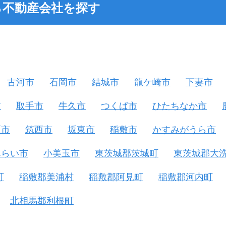
ら不動産会社を探す
古河市
石岡市
結城市
龍ケ崎市
下妻市
市
取手市
牛久市
つくば市
ひたちなか市
珂市
筑西市
坂東市
稲敷市
かすみがうら市
みらい市
小美玉市
東茨城郡茨城町
東茨城郡大
町
稲敷郡美浦村
稲敷郡阿見町
稲敷郡河内町
北相馬郡利根町