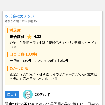
株式会社カチタス
本社所在地：群馬県桐生市
満足度
総合評価
4.32
企業・営業担当者：4.38 / 売却価格：4.46 / 売却スピード：
3.88
口コミ数(130件)
一戸建て
130件
/
マンション
0件
/
土地
0件
良かった点
査定から売却完了・引き渡しまでがスムーズだった/
営業担
当者の対応が早かった/
他：14件
口コミ
50代/男性
関東地方の不動産と違って長野県の駒ヶ根という田舎の