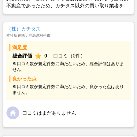
不動産であったため、カチタス以外の買い取り業者をみ
つけることができなかったことがカチタスを選んだ一番
の理由。売却金額については不満もあったが、いつまで
も空き家の状態で不動産を残しておけないと考えて売却
（株）カチタス
を決めた。
本社所在地：群馬県桐生市
満足度
総合評価
0
口コミ（0件）
※口コミ数が規定件数に満たないため、総合評価はありま
せん。
良かった点
※口コミ数が規定件数に満たないため、良かった点はあり
ません。
口コミはまだありません