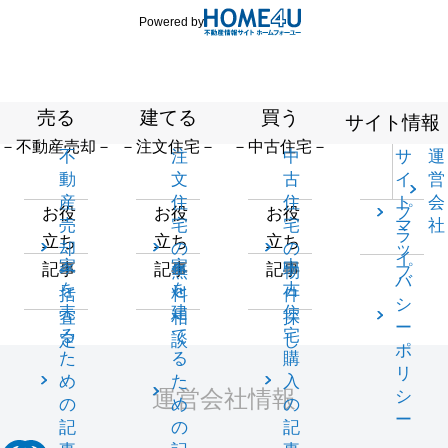
Powered by
売る
建てる
買う
サイト情報
－不動産売却－
－注文住宅－
－中古住宅－
不
注
中
サ
運
動
文
古
イ
営
産
住
住
ト
会
プ
お役
お役
お役
売
宅
宅
マ
社
ラ
立ち
立ち
立ち
却
の
の
ッ
イ
家
家
中
記事
記事
記事
一
無
物
プ
バ
を
を
古
括
料
件
シ
売
建
住
査
相
探
ー
る
て
宅
定
談
し
ポ
た
る
購
リ
め
た
入
運営会社情報
シ
の
め
の
ー
記
の
記