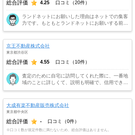
総合評価
4.25
口コミ（20件）
ランドネットにお願いした理由はネットでの集客
力です。もともとランドネットにお願いする前は
地元の不動産屋に売却依頼を出していました。し
かし築年数がかなり経過していること、また駐車
場がないことで地元の不動産屋では取り扱っても
京王不動産株式会社
らえませんでした。そこでそれまでに取引があ
東京都渋谷区
り、全国対応しているランドネットにお願いしま
総合評価
4.55
口コミ（10件）
した。
…もっと見る
査定のために自宅に訪問してくれた際に、一番地
域のことに詳しくて、説明も明確で、信用できる
ように思ったから。
…もっと見る
大成有楽不動産販売株式会社
東京都中央区
総合評価
-
口コミ（0件）
※口コミ数が規定件数に満たないため、総合評価はありません。