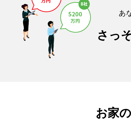
あ
さっ
お家