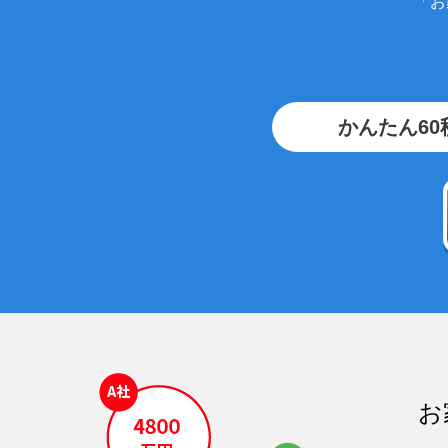
「お
かんたん60
お