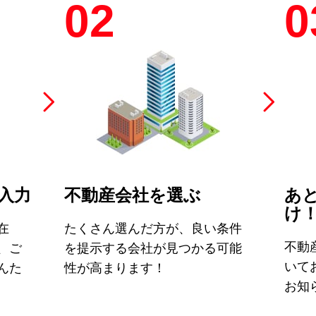
02
0
入力
不動産会社を選ぶ
あ
け
在
たくさん選んだ方が、良い条件
不動
、ご
を提示する会社が見つかる可能
いて
んた
性が高まります！
お知