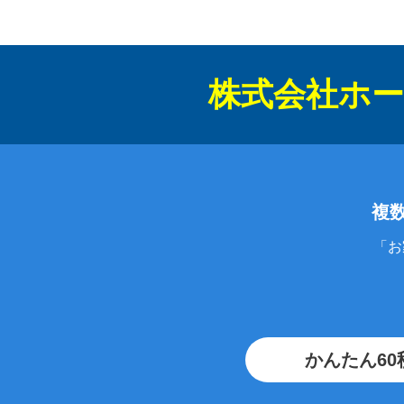
株式会社ホー
複
「お
かんたん60