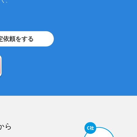
なく、
定依頼をする
から