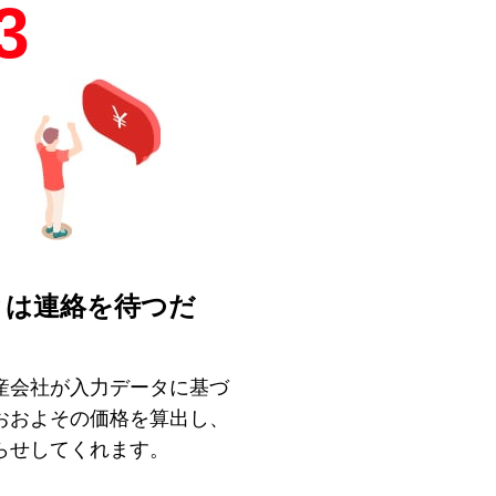
3
とは連絡を待つだ
！
産会社が入力データに基づ
おおよその価格を算出し、
らせしてくれます。