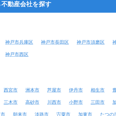
ら不動産会社を探す
神戸市兵庫区
神戸市長田区
神戸市須磨区
神戸市西区
西宮市
洲本市
芦屋市
伊丹市
相生市
三木市
高砂市
川西市
小野市
三田市
じ市
朝来市
淡路市
宍粟市
加東市
たつの