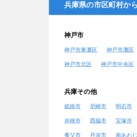
兵庫県の市区町村か
神戸市
神戸市東灘区
神戸市灘区
神戸市北区
神戸市中央区
兵庫その他
姫路市
尼崎市
明石市
赤穂市
西脇市
宝塚市
養父市
丹波市
南あわ