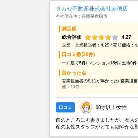
タカセ不動産株式会社赤穂店
本社所在地：兵庫県赤穂市
満足度
総合評価
4.27
企業・営業担当者：4.25 / 売却価格：4.
口コミ数(20件)
一戸建て
5件
/
マンション
15件
/
土地
0件
良かった点
営業担当者の対応が早かった/
営業担当
他：11件
口コミ
60才以上/女性
前のところにも書きましたが、友人
産の女性スタッフがとても細やかな
してくれました。