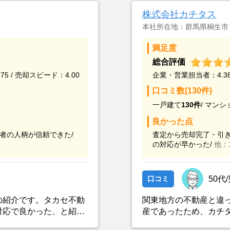
株式会社カチタス
本社所在地：群馬県桐生市
満足度
総合評価
75 / 売却スピード：4.00
企業・営業担当者：4.38 
口コミ数(130件)
一戸建て
130件
/
マンシ
良かった点
者の人柄が信頼できた/
査定から売却完了・引き
の対応が早かった/
他：
口コミ
50代
の紹介です。タカセ不動
関東地方の不動産と違
対応で良かった、と紹介
産であったため、カチ
とができなかったこと