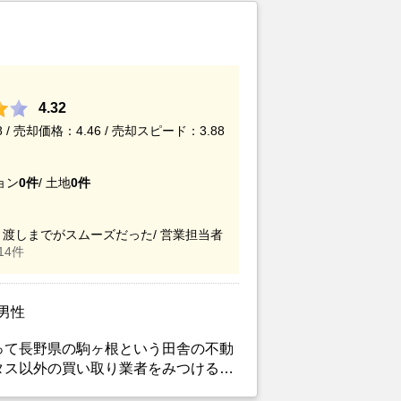
4.32
/ 売却価格：4.46 / 売却スピード：3.88
ョン
0件
/
土地
0件
渡しまでがスムーズだった/
営業担当者
14件
/男性
って長野県の駒ヶ根という田舎の不動
タス以外の買い取り業者をみつけるこ
がカチタスを選んだ一番の理由。売却