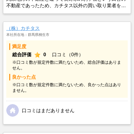
不動産であったため、カチタス以外の買い取り業者をみ
つけることができなかったことがカチタスを選んだ一番
の理由。売却金額については不満もあったが、いつまで
も空き家の状態で不動産を残しておけないと考えて売却
（株）カチタス
を決めた。
本社所在地：群馬県桐生市
満足度
総合評価
0
口コミ（0件）
※口コミ数が規定件数に満たないため、総合評価はありま
せん。
良かった点
※口コミ数が規定件数に満たないため、良かった点はあり
ません。
口コミはまだありません