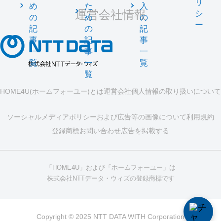
リ
め
た
入
運営会社情報
シ
の
め
の
ー
記
の
記
事
記
事
一
事
一
覧
一
覧
覧
HOME4U(ホームフォーユー)とは
運営会社
個人情報の取り扱いについて
ソーシャルメディアポリシーおよび広告等の画像について
利用規約
登録商標
お問い合わせ
広告を掲載する
「HOME4U」および「ホームフォーユー」は
株式会社NTTデータ・ウィズの登録商標です
Copyright © 2025 NTT DATA WITH Corporation