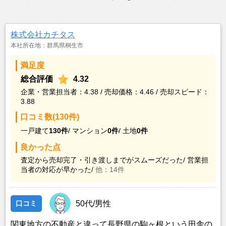
株式会社カチタス
本社所在地：群馬県桐生市
満足度
総合評価
4.32
企業・営業担当者：4.38 / 売却価格：4.46 / 売却スピード：
3.88
口コミ数(130件)
一戸建て
130件
/
マンション
0件
/
土地
0件
良かった点
査定から売却完了・引き渡しまでがスムーズだった/
営業担
当者の対応が早かった/
他：14件
口コミ
50代/男性
関東地方の不動産と違って長野県の駒ヶ根という田舎の