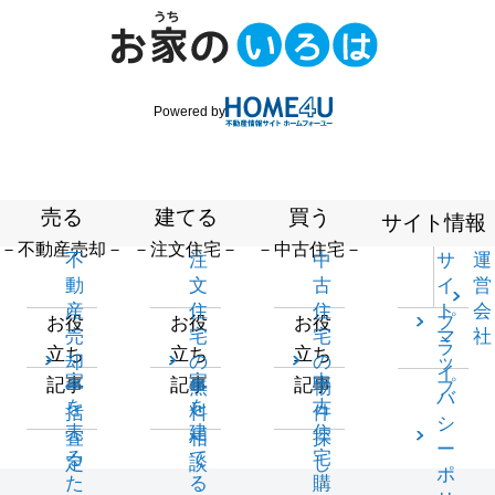
Powered by
売る
建てる
買う
サイト情報
－不動産売却－
－注文住宅－
－中古住宅－
不
注
中
サ
運
動
文
古
イ
営
産
住
住
ト
会
プ
お役
お役
お役
売
宅
宅
マ
社
ラ
立ち
立ち
立ち
却
の
の
ッ
イ
家
家
中
記事
記事
記事
一
無
物
プ
バ
を
を
古
括
料
件
シ
売
建
住
査
相
探
ー
る
て
宅
定
談
し
ポ
た
る
購