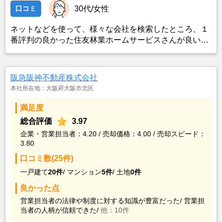
口コミ
30代/女性
ネットなどを使って、様々な会社を検索したところ、１
番評判の良かった住友林業ホームサービスさんが良いの
ではないかと思い、実際に資料などを請求した上で決定
した。また、最近売却した経験のある知人からのアドバ
イスの影響もあった。
阪急阪神不動産株式会社
本社所在地：大阪府大阪市北区
満足度
総合評価
3.97
企業・営業担当者：4.20 / 売却価格：4.00 / 売却スピード：
3.80
口コミ数(25件)
一戸建て
20件
/
マンション
5件
/
土地
0件
良かった点
営業担当者の法律や制度に対する知識が豊富だった/
営業担
当者の人柄が信頼できた/
他：10件