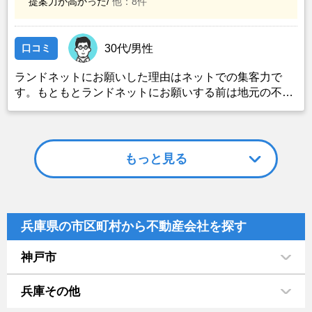
提案力が高かった/
他：8件
口コミ
30代/男性
ランドネットにお願いした理由はネットでの集客力で
す。もともとランドネットにお願いする前は地元の不動
産屋に売却依頼を出していました。しかし築年数がかな
り経過していること、また駐車場がないことで地元の不
動産屋では取り扱ってもらえませんでした。そこでそれ
までに取引があり、全国対応しているランドネットにお
もっと見る
願いしました。
兵庫県の市区町村から不動産会社を探す
神戸市
兵庫その他