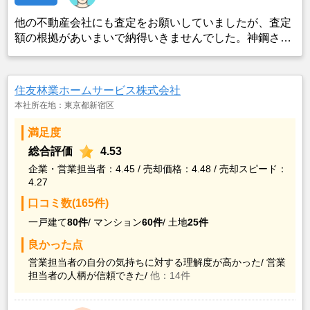
他の不動産会社にも査定をお願いしていましたが、査定
額の根拠があいまいで納得いきませんでした。神鋼さん
は地元のことに詳しく、相談にのっていただけたのでお
願いしました。
住友林業ホームサービス株式会社
本社所在地：東京都新宿区
満足度
総合評価
4.53
企業・営業担当者：4.45 / 売却価格：4.48 / 売却スピード：
4.27
口コミ数(165件)
一戸建て
80件
/
マンション
60件
/
土地
25件
良かった点
営業担当者の自分の気持ちに対する理解度が高かった/
営業
担当者の人柄が信頼できた/
他：14件