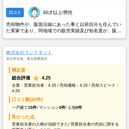
口コミ
60才以上/男性
売却物件が、阪急沿線にあった事と以前自分も住んでい
た実家であり、同地域での販売実績及び知名度が、阪急
阪神不動産が一番実績があるとともに、建物の処分等も
含めて、地元の関連があり一番適していると思ったので
選んだ。
株式会社ランドネット
本社所在地：東京都豊島区
満足度
総合評価
4.25
企業・営業担当者：4.25 / 売却価格：4.25 / 売却スピード：
4.25
口コミ数(20件)
一戸建て
15件
/
マンション
5件
/
土地
0件
良かった点
営業担当者の人柄が信頼できた/
営業担当者の売却に関する