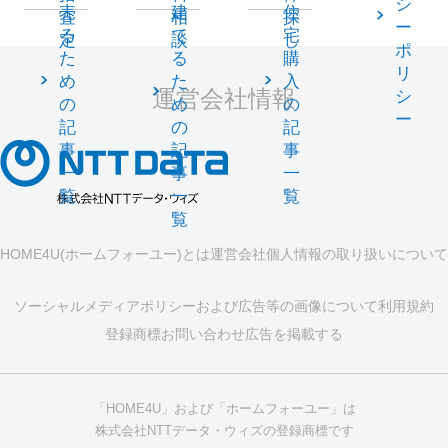
シ
売
建
住
査
相
探
ー
る
て
宅
定
談
し
ポ
た
る
購
リ
め
た
入
運営会社情報
シ
の
め
の
ー
記
の
記
事
記
事
一
事
一
覧
一
覧
覧
HOME4U(ホームフォーユー)とは
運営会社
個人情報の取り扱いについて
ソーシャルメディアポリシーおよび広告等の画像について
利用規約
登録商標
お問い合わせ
広告を掲載する
「HOME4U」および「ホームフォーユー」は
株式会社NTTデータ・ウィズの登録商標です