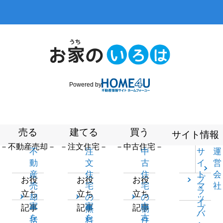
Powered by
売る
建てる
買う
サイト情報
－不動産売却－
－注文住宅－
－中古住宅－
不
注
中
サ
運
動
文
古
イ
営
産
住
住
ト
会
プ
お役
お役
お役
売
宅
宅
マ
社
ラ
立ち
立ち
立ち
却
の
の
ッ
イ
家
家
中
記事
記事
記事
一
無
物
プ
バ
を
を
古
括
料
件