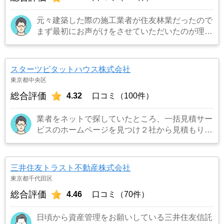
元々建築した際の施工業者が住友林業だったので
まず最初にお声がけをさせていただいたのが理由
です。結果として正解でした。（売却もスムーズ
にできたため）
…もっと見る
スターツピタットハウス株式会社
東京都中央区
総合評価
4.32
口コミ（100件）
業者をネットで探していたところ、一括見積サー
ビスのホームページを見つけ２社から見積もりを
受け、同じ条件で売り出したところ、ネット掲載
からわずか３日でピタットハウスから購入希望の
者がいると連絡を受け売却が決まったため。
…
三井住友トラスト不動産株式会社
もっと見る
東京都千代田区
総合評価
4.46
口コミ（70件）
日頃から資産管理をお願いしている三井住友信託