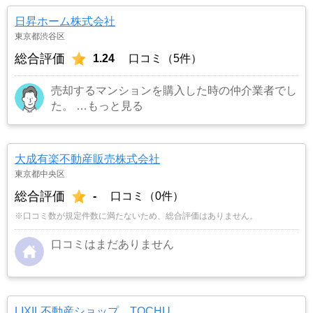
場がないことで地元の不動産屋では取り扱っても
日昇ホーム株式会社
らえませんでした。そこでそれまでに取引があ
東京都渋谷区
り、全国対応しているランドネットにお願いしま
総合評価
1.24
口コミ（5件）
した。
…もっと見る
売却するマンションを購入した時の仲介業者でし
た。
…もっと見る
大成有楽不動産販売株式会社
東京都中央区
総合評価
-
口コミ（0件）
※口コミ数が規定件数に満たないため、総合評価はありません。
口コミはまだありません
LIXIL不動産ショップ TOCHU