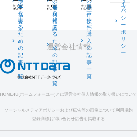
却
の
の
ッ
イ
家
家
中
記事
記事
記事
一
無
物
プ
バ
を
を
古
括
料
件
シ
売
建
住
査
相
探
ー
る
て
宅
定
談
し
ポ
た
る
購
リ
め
た
入
運営会社情報
シ
の
め
の
ー
記
の
記
事
記
事
一
事
一
覧
一
覧
覧
HOME4U(ホームフォーユー)とは
運営会社
個人情報の取り扱いについて
ソーシャルメディアポリシーおよび広告等の画像について
利用規約
登録商標
お問い合わせ
広告を掲載する