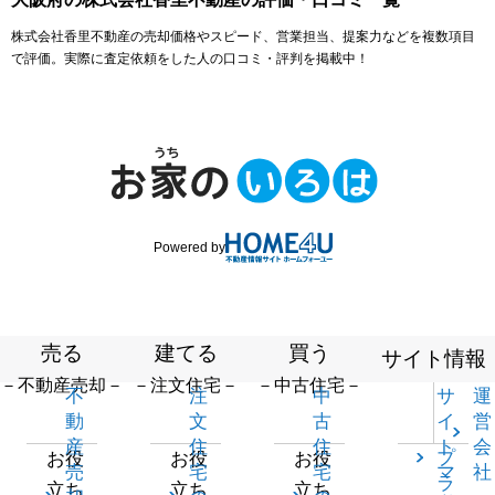
株式会社香里不動産の売却価格やスピード、営業担当、提案力などを複数項目
で評価。実際に査定依頼をした人の口コミ・評判を掲載中！
Powered by
売る
建てる
買う
サイト情報
－不動産売却－
－注文住宅－
－中古住宅－
不
注
中
サ
運
動
文
古
イ
営
産
住
住
ト
会
プ
お役
お役
お役
売
宅
宅
マ
社
ラ
立ち
立ち
立ち