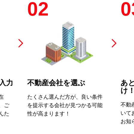
02
0
入力
不動産会社を選ぶ
あ
け
在
たくさん選んだ方が、良い条件
不動
、ご
を提示する会社が見つかる可能
いて
んた
性が高まります！
お知