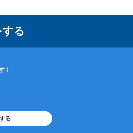
をする
す！
をする