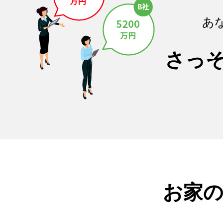
あ
さっ
お家