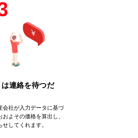
3
とは連絡を待つだ
！
産会社が入力データに基づ
おおよその価格を算出し、
らせしてくれます。