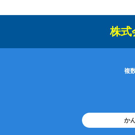
株式会
複
かん