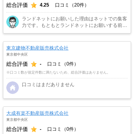
総合評価
4.25
口コミ（20件）
ランドネットにお願いした理由はネットでの集客
力です。もともとランドネットにお願いする前は
地元の不動産屋に売却依頼を出していました。し
かし築年数がかなり経過していること、また駐車
場がないことで地元の不動産屋では取り扱っても
東京建物不動産販売株式会社
らえませんでした。そこでそれまでに取引があ
東京都中央区
り、全国対応しているランドネットにお願いしま
総合評価
-
口コミ（0件）
した。
…もっと見る
※口コミ数が規定件数に満たないため、総合評価はありません。
口コミはまだありません
大成有楽不動産販売株式会社
東京都中央区
総合評価
-
口コミ（0件）