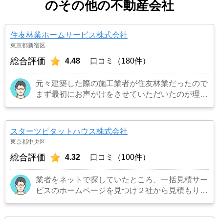
のその他の不動産会社
住友林業ホームサービス株式会社
東京都新宿区
総合評価
4.48
口コミ（180件）
元々建築した際の施工業者が住友林業だったので
まず最初にお声がけをさせていただいたのが理由
です。結果として正解でした。（売却もスムーズ
にできたため）
…もっと見る
スターツピタットハウス株式会社
東京都中央区
総合評価
4.32
口コミ（100件）
業者をネットで探していたところ、一括見積サー
ビスのホームページを見つけ２社から見積もりを
受け、同じ条件で売り出したところ、ネット掲載
からわずか３日でピタットハウスから購入希望の