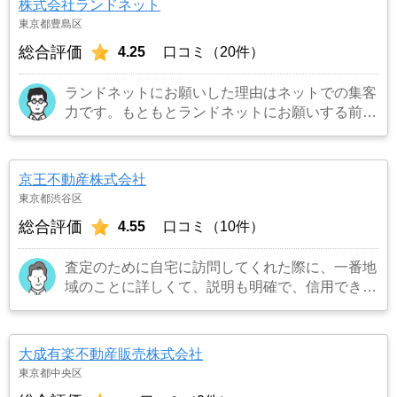
株式会社ランドネット
東京都豊島区
総合評価
4.25
口コミ（20件）
ランドネットにお願いした理由はネットでの集客
力です。もともとランドネットにお願いする前は
地元の不動産屋に売却依頼を出していました。し
かし築年数がかなり経過していること、また駐車
場がないことで地元の不動産屋では取り扱っても
京王不動産株式会社
らえませんでした。そこでそれまでに取引があ
東京都渋谷区
り、全国対応しているランドネットにお願いしま
総合評価
4.55
口コミ（10件）
した。
…もっと見る
査定のために自宅に訪問してくれた際に、一番地
域のことに詳しくて、説明も明確で、信用できる
ように思ったから。
…もっと見る
大成有楽不動産販売株式会社
東京都中央区