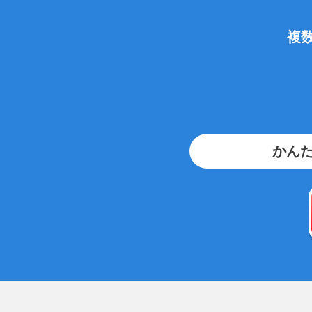
複
かんた