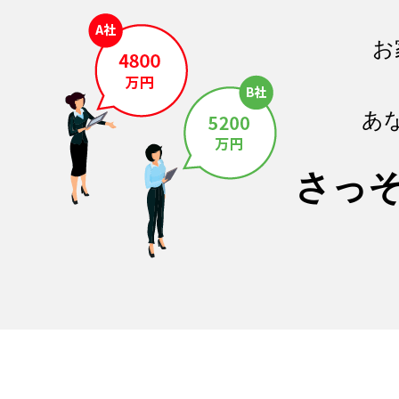
お
あ
さっ