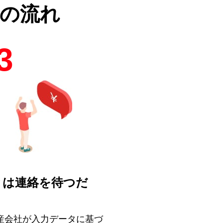
の流れ
3
とは連絡を待つだ
！
産会社が入力データに基づ