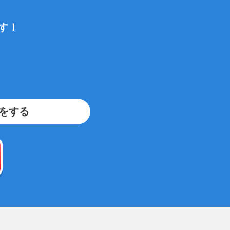
す！
をする