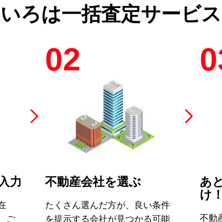
のいろは
一括査定サービス
02
0
入力
不動産会社を選ぶ
あ
け
在
たくさん選んだ方が、良い条件
不動
、ご
を提示する会社が見つかる可能