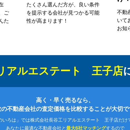
在
たくさん選んだ方が、良い条件
不動
、ご
を提示する会社が見つかる可能
いて
んた
性が高まります！
お知
リアルエステート 王子店
高く・早く売るなら、
数の不動産会社の査定価格を比較することが大切で
のいろは」では株式会社長谷工リアルエステート 王子店だけ
あなたに最適な不動産会社と
最大6社マッチング
するので