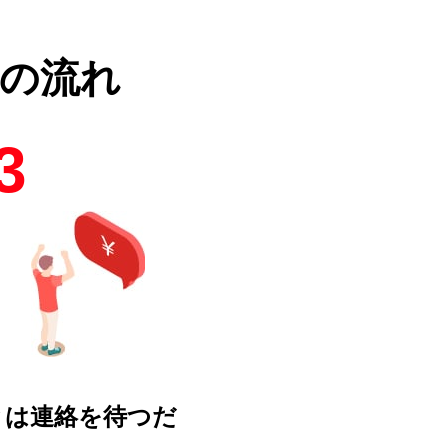
の流れ
3
とは連絡を待つだ
！