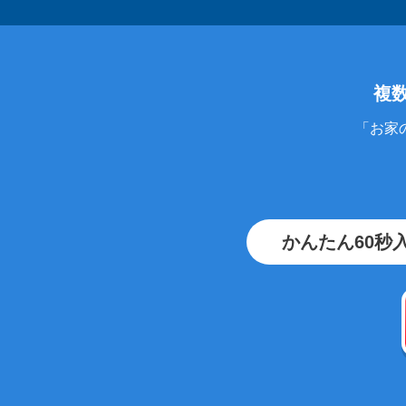
複
「お家
かんたん60秒