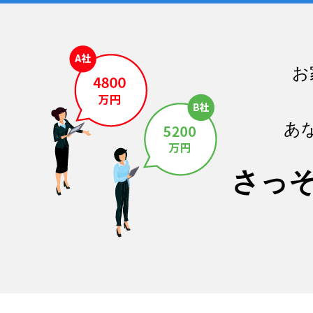
お
あ
さっ