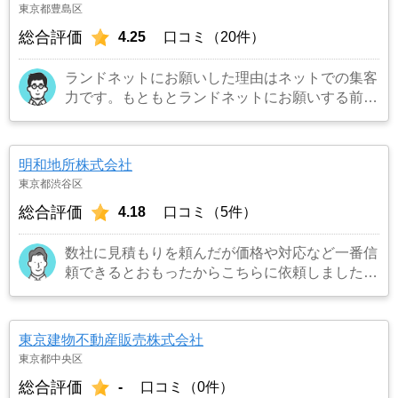
東京都豊島区
総合評価
4.25
口コミ（20件）
ランドネットにお願いした理由はネットでの集客
力です。もともとランドネットにお願いする前は
地元の不動産屋に売却依頼を出していました。し
かし築年数がかなり経過していること、また駐車
場がないことで地元の不動産屋では取り扱っても
明和地所株式会社
らえませんでした。そこでそれまでに取引があ
東京都渋谷区
り、全国対応しているランドネットにお願いしま
総合評価
4.18
口コミ（5件）
した。
…もっと見る
数社に見積もりを頼んだが価格や対応など一番信
頼できるとおもったからこちらに依頼しました。
…もっと見る
東京建物不動産販売株式会社
東京都中央区
総合評価
-
口コミ（0件）