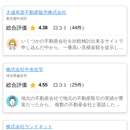
からわずか３日でピタットハウスから購入希望の
者がいると連絡を受け売却が決まったため。
…
大成有楽不動産販売株式会社
もっと見る
東京都中央区
総合評価
4.38
口コミ（44件）
いくつかの不動産会社を比較検討出来るサイトで
申し込んだ中から、一番高い見積金額を提示して
くれたので。
…もっと見る
株式会社中央住宅
埼玉県越谷市
総合評価
4.55
口コミ（25件）
地元の不動産会社で地元の不動産取引の実績が豊
富だったから。 複数の不動産会社と面談した
が、一番信頼できる会社だと感じたから。
…も
っと見る
株式会社ランドネット