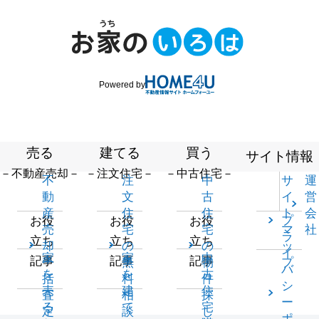
Powered by
売る
建てる
買う
サイト情報
－不動産売却－
－注文住宅－
－中古住宅－
不
注
中
サ
運
動
文
古
イ
営
産
住
住
ト
会
プ
お役
お役
お役
売
宅
宅
マ
社
ラ
立ち
立ち
立ち
却
の
の
ッ
イ
家
家
中
記事
記事
記事
一
無
物
プ
バ
を
を
古
括
料
件
シ
売
建
住
査
相
探
ー
る
て
宅
定
談
し
ポ