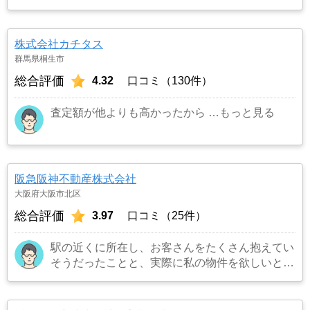
です。結果として正解でした。（売却もスムーズ
にできたため）
…もっと見る
株式会社カチタス
群馬県桐生市
総合評価
4.32
口コミ（130件）
査定額が他よりも高かったから
…もっと見る
阪急阪神不動産株式会社
大阪府大阪市北区
総合評価
3.97
口コミ（25件）
駅の近くに所在し、お客さんをたくさん抱えてい
そうだったことと、実際に私の物件を欲しいとい
うお客さんを連れてきてくれました。また担当の
方も宅建所有者で商品知識も豊富でまた対応も丁
寧でお願いしてよかったです。
…もっと見る