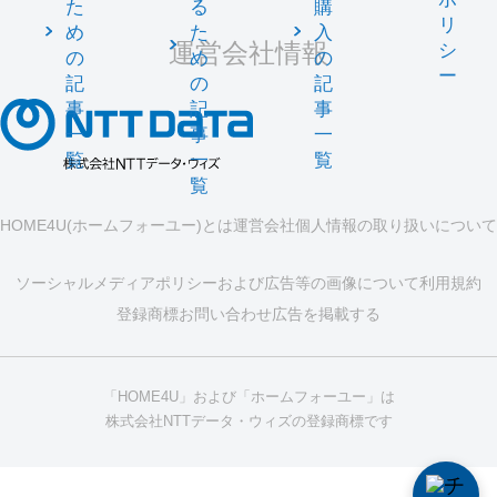
た
る
購
リ
め
た
入
運営会社情報
シ
の
め
の
ー
記
の
記
事
記
事
一
事
一
覧
一
覧
覧
HOME4U(ホームフォーユー)とは
運営会社
個人情報の取り扱いについて
ソーシャルメディアポリシーおよび広告等の画像について
利用規約
登録商標
お問い合わせ
広告を掲載する
「HOME4U」および「ホームフォーユー」は
株式会社NTTデータ・ウィズの登録商標です