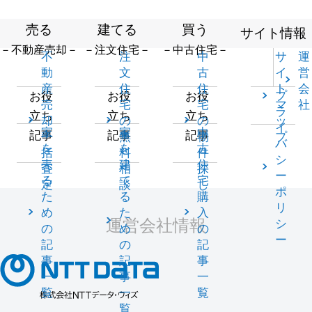
売る
建てる
買う
サイト情報
－不動産売却－
－注文住宅－
－中古住宅－
不
注
中
サ
運
動
文
古
イ
営
産
住
住
ト
会
プ
お役
お役
お役
売
宅
宅
マ
社
ラ
立ち
立ち
立ち
却
の
の
ッ
イ
家
家
中
記事
記事
記事
一
無
物
プ
バ
を
を
古
括
料
件
シ
売
建
住
査
相
探
ー
る
て
宅
定
談
し
ポ
た
る
購
リ
め
た
入
運営会社情報
シ
の
め
の
ー
記
の
記
事
記
事
一
事
一
覧
一
覧
覧