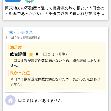
関東地方の不動産と違って長野県の駒ヶ根という田舎の
不動産であったため、カチタス以外の買い取り業者をみ
つけることができなかったことがカチタスを選んだ一番
の理由。売却金額については不満もあったが、いつまで
も空き家の状態で不動産を残しておけないと考えて売却
（株）カチタス
を決めた。
本社所在地：群馬県桐生市
満足度
総合評価
0
口コミ（0件）
※口コミ数が規定件数に満たないため、総合評価はありま
せん。
良かった点
※口コミ数が規定件数に満たないため、良かった点はあり
ません。
口コミはまだありません