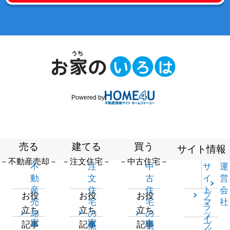
Powered by
売る
建てる
買う
サイト情報
－不動産売却－
－注文住宅－
－中古住宅－
不
注
中
サ
運
動
文
古
イ
営
産
住
住
ト
会
プ
お役
お役
お役
売
宅
宅
マ
社
ラ
立ち
立ち
立ち
却
の
の
ッ
イ
家
家
中
記事
記事
記事
一
無
物
プ