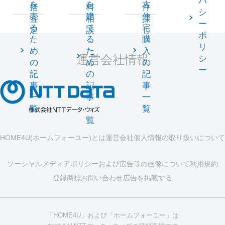
バ
を
を
古
括
料
件
シ
売
建
住
査
相
探
ー
る
て
宅
定
談
し
ポ
た
る
購
リ
め
た
入
運営会社情報
シ
の
め
の
ー
記
の
記
事
記
事
一
事
一
覧
一
覧
覧
HOME4U(ホームフォーユー)とは
運営会社
個人情報の取り扱いについて
ソーシャルメディアポリシーおよび広告等の画像について
利用規約
登録商標
お問い合わせ
広告を掲載する
「HOME4U」および「ホームフォーユー」は