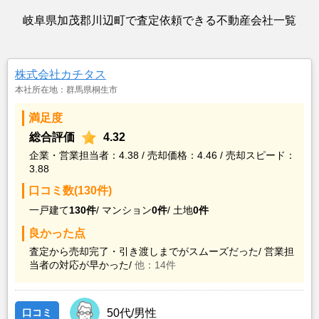
岐阜県加茂郡川辺町で査定依頼できる不動産会社一覧
株式会社カチタス
本社所在地：群馬県桐生市
満足度
総合評価
4.32
企業・営業担当者：4.38 / 売却価格：4.46 / 売却スピード：
3.88
口コミ数(130件)
一戸建て
130件
/
マンション
0件
/
土地
0件
良かった点
査定から売却完了・引き渡しまでがスムーズだった/
営業担
当者の対応が早かった/
他：14件
口コミ
50代/男性