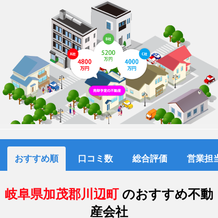
おすすめ順
口コミ数
総合評価
営業担
岐阜県加茂郡川辺町
のおすすめ不動
産会社