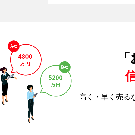
「
高く・早く売る