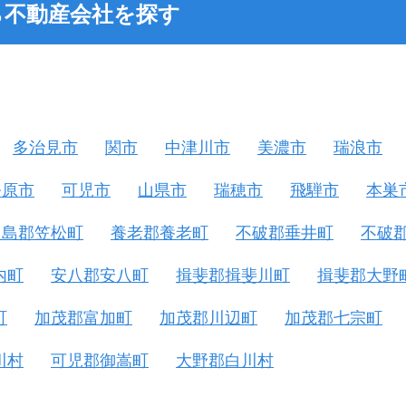
ら不動産会社を探す
多治見市
関市
中津川市
美濃市
瑞浪市
務原市
可児市
山県市
瑞穂市
飛騨市
本巣
羽島郡笠松町
養老郡養老町
不破郡垂井町
不破
内町
安八郡安八町
揖斐郡揖斐川町
揖斐郡大野
町
加茂郡富加町
加茂郡川辺町
加茂郡七宗町
川村
可児郡御嵩町
大野郡白川村