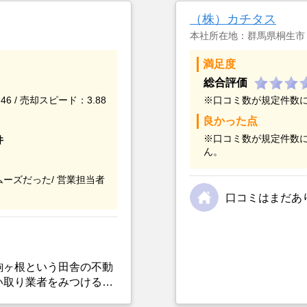
（株）カチタス
本社所在地：群馬県桐生市
満足度
総合評価
46 / 売却スピード：3.88
※口コミ数が規定件数
良かった点
※口コミ数が規定件数
件
ん。
ーズだった/
営業担当者
口コミはまだあ
駒ヶ根という田舎の不動
い取り業者をみつけるこ
選んだ一番の理由。売却