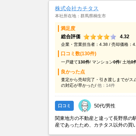
株式会社カチタス
本社所在地：群馬県桐生市
満足度
総合評価
4.32
企業・営業担当者：4.38 / 売却価格：4.
口コミ数(130件)
一戸建て
130件
/
マンション
0件
/
土地
0
良かった点
査定から売却完了・引き渡しまでがスム
の対応が早かった/
他：14件
口コミ
50代/男性
関東地方の不動産と違って長野県の
産であったため、カチタス以外の買
とができなかったことがカチタスを