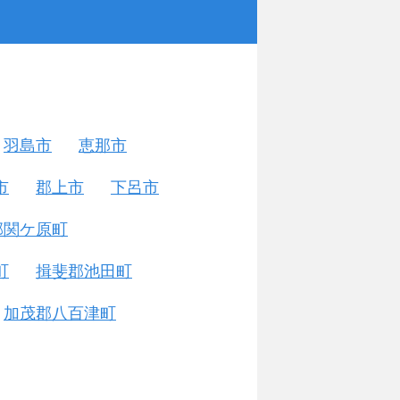
羽島市
恵那市
市
郡上市
下呂市
郡関ケ原町
町
揖斐郡池田町
加茂郡八百津町