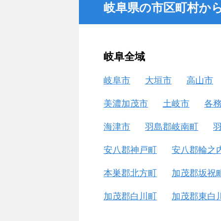
岐阜県の市区町村か
岐阜全域
岐阜市
大垣市
高山市
美濃加茂市
土岐市
各
海津市
羽島郡岐南町
安八郡神戸町
安八郡輪之
本巣郡北方町
加茂郡坂祝
加茂郡白川町
加茂郡東白