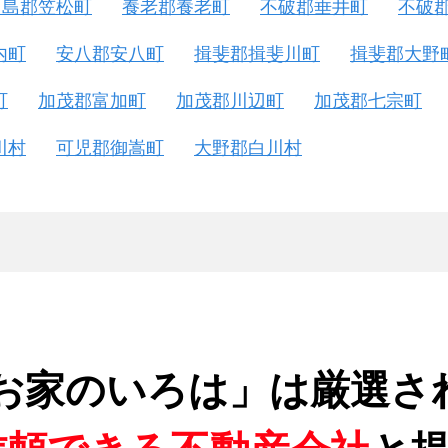
羽島郡笠松町
養老郡養老町
不破郡垂井町
不破
内町
安八郡安八町
揖斐郡揖斐川町
揖斐郡大野
町
加茂郡富加町
加茂郡川辺町
加茂郡七宗町
川村
可児郡御嵩町
大野郡白川村
お家のいろは」は厳選さ