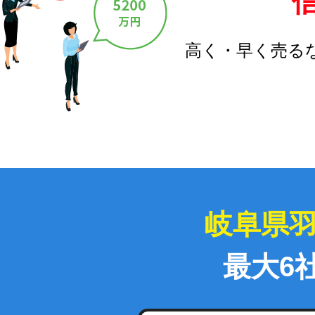
高く・早く売る
岐阜県
最大6