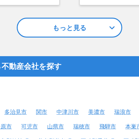
選んだ一番の理由。売却
つまでも空き家の状態で
却を決めた。
もっと見る
ら不動産会社を探す
多治見市
関市
中津川市
美濃市
瑞浪市
務原市
可児市
山県市
瑞穂市
飛騨市
本巣