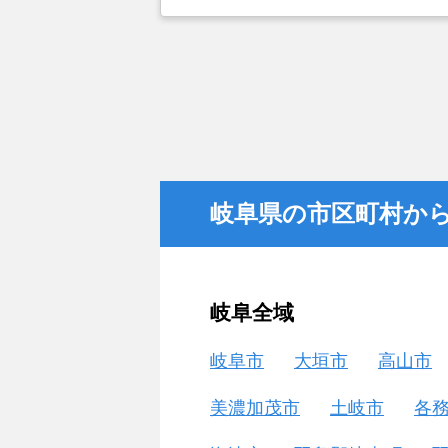
とができなかったことがカチタスを
金額については不満もあったが、い
不動産を残しておけないと考えて売
岐阜県の市区町村か
岐阜全域
岐阜市
大垣市
高山市
美濃加茂市
土岐市
各