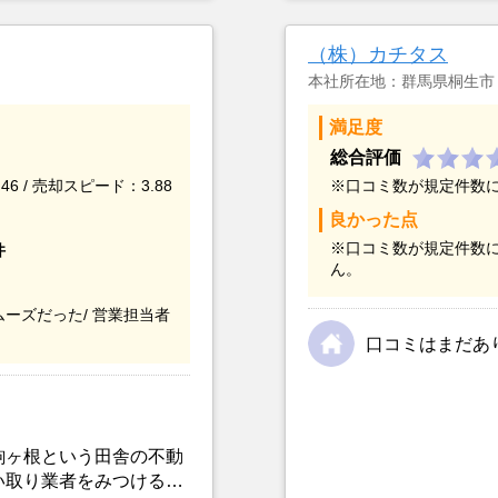
てきてくれたり、何かと
談の時から印象が良か
（株）カチタス
本社所在地：群馬県桐生市
満足度
総合評価
46 / 売却スピード：3.88
※口コミ数が規定件数
良かった点
※口コミ数が規定件数
件
ん。
ーズだった/
営業担当者
口コミはまだあ
駒ヶ根という田舎の不動
い取り業者をみつけるこ