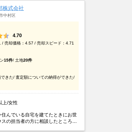
部株式会社
市中村区
4.70
/ 売却価格：4.57 / 売却スピード：4.71
ン
15件
/
土地
20件
できた/
査定額についての納得ができた/
以上/女性
今住んでいる自宅を建てたときにお世
ウスの担当者の方に相談したところ、
和不動産を紹介されました。最初の面