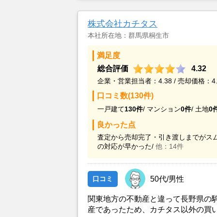
な期間をおいてその後の経過を訪ね
親身に対処してくれたから。
株式会社カチタス
本社所在地：群馬県桐生市
満足度
総合評価
4.32
企業・営業担当者：4.38 / 売却価格：4.
口コミ数(130件)
一戸建て
130件
/
マンション
0件
/
土地
0
良かった点
査定から売却完了・引き渡しまでがスム
の対応が早かった/
他：14件
口コミ
50代/男性
関東地方の不動産と違って長野県の
産であったため、カチタス以外の買