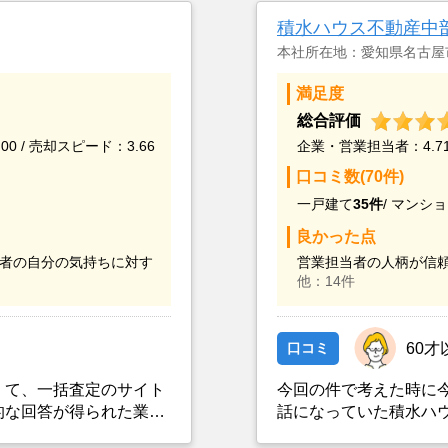
積水ハウス不動産中
本社所在地：愛知県名古屋
満足度
総合評価
00 / 売却スピード：3.66
企業・営業担当者：4.71 
口コミ数(70件)
一戸建て
35件
/
マンショ
良かった点
者の自分の気持ちに対す
営業担当者の人柄が信頼
他：14件
口コミ
60才
くて、一括査定のサイト
今回の件で考えた時に
的な回答が得られた業者
話になっていた積水ハ
話に進展がない中、適度
グループ会社である積