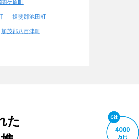
郡関ケ原町
町
揖斐郡池田町
加茂郡八百津町
れた