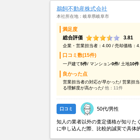
鵜飼不動産株式会社
本社所在地：岐阜県岐阜市
満足度
総合評価
3.81
企業・営業担当者：4.00 / 売却価格：4.
口コミ数(15件)
一戸建て
5件
/
マンション
0件
/
土地
10件
良かった点
営業担当者の対応が早かった/
営業担当
る理解度が高かった/
他：11件
口コミ
50代/男性
知人の業者以外の査定価格が知りた
に申し込んだ際、比較的誠実で具体
であったこと。また、知人の業者の