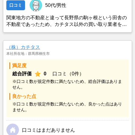
口コミ
50代/男性
関東地方の不動産と違って長野県の駒ヶ根という田舎の
不動産であったため、カチタス以外の買い取り業者をみ
つけることができなかったことがカチタスを選んだ一番
の理由。売却金額については不満もあったが、いつまで
も空き家の状態で不動産を残しておけないと考えて売却
（株）カチタス
を決めた。
本社所在地：群馬県桐生市
満足度
総合評価
0
口コミ（0件）
※口コミ数が規定件数に満たないため、総合評価はありま
せん。
良かった点
※口コミ数が規定件数に満たないため、良かった点はあり
ません。
口コミはまだありません