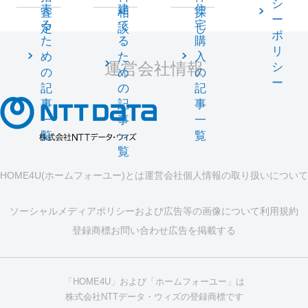
シ
売
建
住
査
相
探
ー
る
て
宅
定
談
し
ポ
た
る
購
リ
め
た
入
運営会社情報
シ
の
め
の
ー
記
の
記
事
記
事
一
事
一
覧
一
覧
覧
HOME4U(ホームフォーユー)とは
運営会社
個人情報の取り扱いについて
ソーシャルメディアポリシーおよび広告等の画像について
利用規約
登録商標
お問い合わせ
広告を掲載する
「HOME4U」および「ホームフォーユー」は
株式会社NTTデータ・ウィズの登録商標です