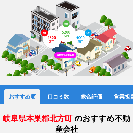
おすすめ順
口コミ数
総合評価
営業担
岐阜県本巣郡北方町
のおすすめ不動
産会社