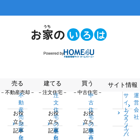
Powered by
売る
建てる
買う
サイト情報
－不動産売却－
－注文住宅－
－中古住宅－
不
注
中
サ
運
動
文
古
イ
営
産
住
住
ト
会
プ
お役
お役
お役
売
宅
宅
マ
社
ラ
立ち
立ち
立ち
却
の
の
ッ
イ
家
家
中
記事
記事
記事
一
無
物
プ
バ
を
を
古
括
料
件