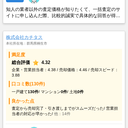
知人の業者以外の査定価格が知りたくて、一括査定のサ
イトに申し込んだ際、比較的誠実で具体的な回答が得ら
れた業者であったこと。また、知人の業者の話に進展が
ない中、適度な期間をおいてその後の経過を訪ねてきて
くれたり、何かと親身に対処してくれたから。
株式会社カチタス
本社所在地：群馬県桐生市
満足度
総合評価
4.32
企業・営業担当者：4.38 / 売却価格：4.46 / 売却スピード：
3.88
口コミ数(130件)
一戸建て
130件
/
マンション
0件
/
土地
0件
良かった点
査定から売却完了・引き渡しまでがスムーズだった/
営業担
当者の対応が早かった/
他：14件