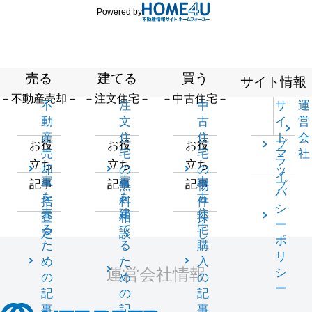
Powered by
売る
建てる
買う
サイト情報
－不動産売却－
－注文住宅－
－中古住宅－
不
注
中
サ
運
動
文
古
イ
営
産
住
住
ト
会
プ
お役
お役
お役
売
宅
宅
マ
社
ラ
立ち
立ち
立ち
却
の
の
ッ
イ
家
家
中
記事
記事
記事
一
無
物
プ
バ
を
を
古
括
料
件
シ
売
建
住
査
相
探
ー
る
て
宅
定
談
し
ポ
た
る
購
リ
め
た
入
運営会社情報
シ
の
め
の
ー
記
の
記
事
記
事