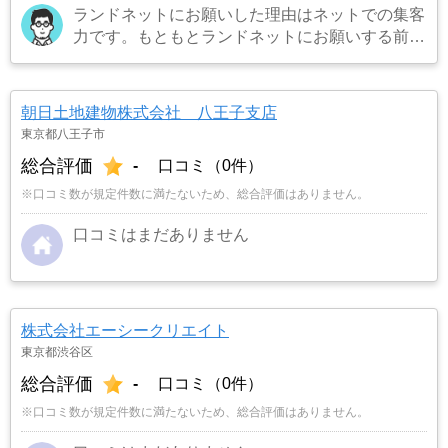
ランドネットにお願いした理由はネットでの集客
力です。もともとランドネットにお願いする前は
地元の不動産屋に売却依頼を出していました。し
かし築年数がかなり経過していること、また駐車
場がないことで地元の不動産屋では取り扱っても
朝日土地建物株式会社 八王子支店
らえませんでした。そこでそれまでに取引があ
東京都八王子市
り、全国対応しているランドネットにお願いしま
総合評価
-
口コミ（0件）
した。
…もっと見る
※口コミ数が規定件数に満たないため、総合評価はありません。
口コミはまだありません
株式会社エーシークリエイト
東京都渋谷区
総合評価
-
口コミ（0件）
※口コミ数が規定件数に満たないため、総合評価はありません。