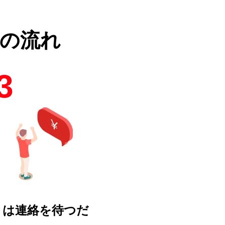
の流れ
3
とは連絡を待つだ
！