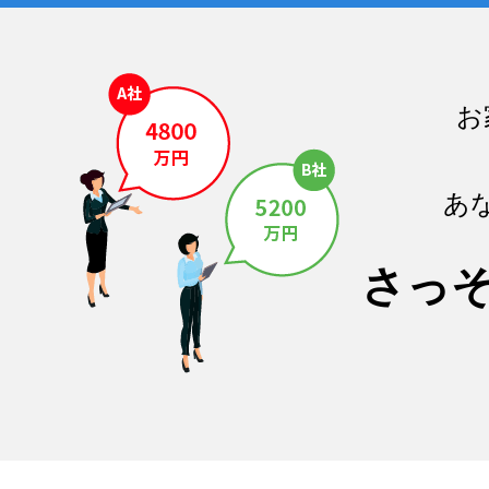
お
あ
さっ