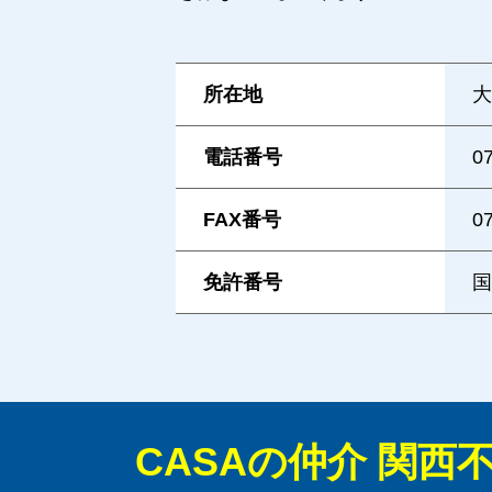
所在地
大
電話番号
0
FAX番号
0
免許番号
国
CASAの仲介 関