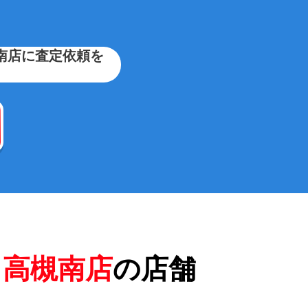
南店に査定依頼を
 高槻南店
の店舗