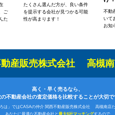
在
たくさん選んだ方が、良い条件
不動
、ご
を提示する会社が見つかる可能
いて
んた
性が高まります！
お知
西不動産販売株式会社 高槻南
高く・早く売るなら、
数の不動産会社の査定価格を比較することが大切で
ろは」ではCASAの仲介 関西不動産販売株式会社 高槻南店
あなたに最適な不動産会社と
最大6社マッチング
するので