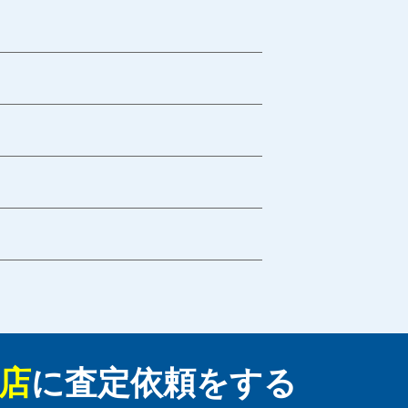
店
に
査定依頼をする