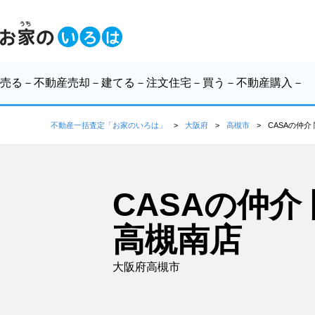
売る
－不動産売却－
建てる
－注文住宅－
買う
－不動産購入－
不動産一括査定「お家のいろは」
大阪府
高槻市
CASAの仲
CASAの仲
高槻南店
大阪府高槻市