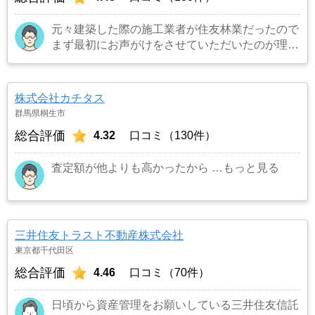
元々建築した際の施工業者が住友林業だったので
まず最初にお声がけをさせていただいたのが理由
です。結果として正解でした。（売却もスムーズ
にできたため）
…もっと見る
株式会社カチタス
群馬県桐生市
総合評価
4.32
口コミ（130件）
査定額が他よりも高かったから
…もっと見る
三井住友トラスト不動産株式会社
東京都千代田区
総合評価
4.46
口コミ（70件）
日頃から資産管理をお願いしている三井住友信託