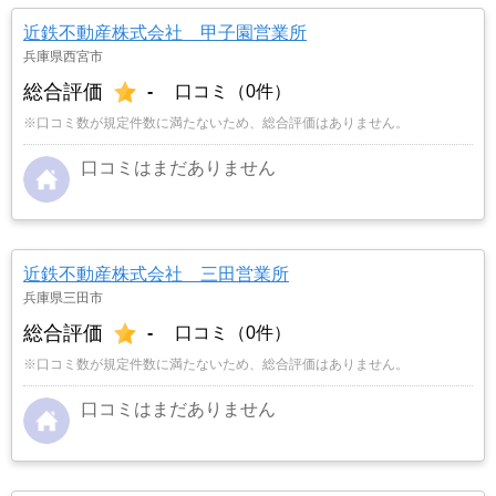
め、下見に行ったりした。担当者の人柄、真面目
近鉄不動産株式会社 甲子園営業所
さと共に丁寧な説明で、且つ控えめな対応が信頼
兵庫県西宮市
できると判断して、複数の復権から2物件迄絞り
総合評価
-
口コミ（0件）
込み新築物件を購入手続きに入った。購入するに
あたり、現在住んでいる家の販売が条件であると
※口コミ数が規定件数に満たないため、総合評価はありません。
説明すると、売却するにあたり具体的な説明を受
け、売却手続きもお願いした次第である。
口コミはまだありません
…も
っと見る
近鉄不動産株式会社 三田営業所
兵庫県三田市
総合評価
-
口コミ（0件）
※口コミ数が規定件数に満たないため、総合評価はありません。
口コミはまだありません