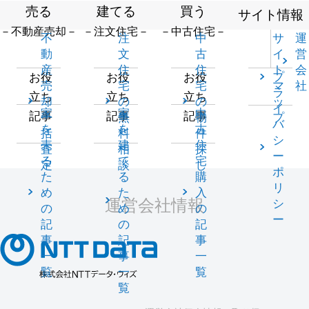
売る
建てる
買う
サイト情報
－不動産売却－
－注文住宅－
－中古住宅－
不
注
中
サ
運
動
文
古
イ
営
産
住
住
ト
会
プ
お役
お役
お役
売
宅
宅
マ
社
ラ
立ち
立ち
立ち
却
の
の
ッ
イ
家
家
中
記事
記事
記事
一
無
物
プ
バ
を
を
古
括
料
件
シ
売
建
住
査
相
探
ー
る
て
宅
定
談
し
ポ
た
る
購
リ
め
た
入
運営会社情報
シ
の
め
の
ー
記
の
記
事
記
事
一
事
一
覧
一
覧
覧