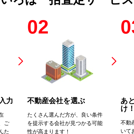
02
0
入力
不動産会社を選ぶ
あ
け
在
たくさん選んだ方が、良い条件
不動
、ご
を提示する会社が見つかる可能
いて
んた
性が高まります！