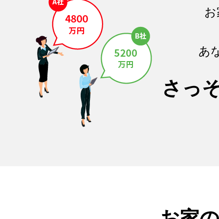
お
あ
さっ
お家