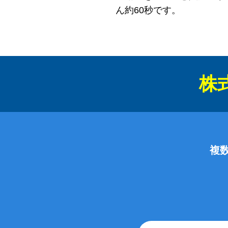
ん約60秒です。
株式
複