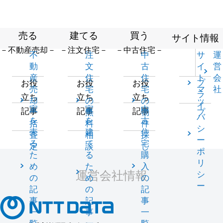
売る
建てる
買う
サイト情報
－不動産売却－
－注文住宅－
－中古住宅－
不
注
中
サ
運
動
文
古
イ
営
産
住
住
ト
会
プ
お役
お役
お役
売
宅
宅
マ
社
ラ
立ち
立ち
立ち
却
の
の
ッ
イ
家
家
中
記事
記事
記事
一
無
物
プ
バ
を
を
古
括
料
件
シ
売
建
住
査
相
探
ー
る
て
宅
定
談
し
ポ
た
る
購
リ
め
た
入
運営会社情報
シ
の
め
の
ー
記
の
記
事
記
事
一
事
一