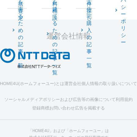
バ
を
を
古
括
料
件
シ
売
建
住
査
相
探
ー
る
て
宅
定
談
し
ポ
た
る
購
リ
め
た
入
運営会社情報
シ
の
め
の
ー
記
の
記
事
記
事
一
事
一
覧
一
覧
覧
HOME4U(ホームフォーユー)とは
運営会社
個人情報の取り扱いについて
ソーシャルメディアポリシーおよび広告等の画像について
利用規約
登録商標
お問い合わせ
広告を掲載する
「HOME4U」および「ホームフォーユー」は