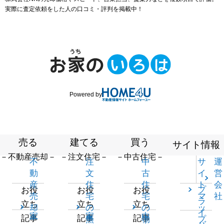
実際に査定依頼をした人の口コミ・評判を掲載中！
Powered by
売る
建てる
買う
サイト情報
－不動産売却－
－注文住宅－
－中古住宅－
不
注
中
サ
運
動
文
古
イ
営
産
住
住
ト
会
プ
お役
お役
お役
売
宅
宅
マ
社
ラ
立ち
立ち
立ち
却
の
の
ッ
イ
家
家
中
記事
記事
記事
一
無
物
プ