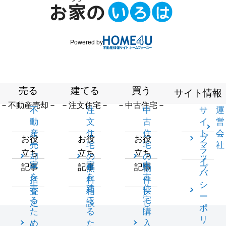
Powered by
売る
建てる
買う
サイト情報
－不動産売却－
－注文住宅－
－中古住宅－
不
注
中
サ
運
動
文
古
イ
営
産
住
住
ト
会
プ
お役
お役
お役
売
宅
宅
マ
社
ラ
立ち
立ち
立ち
却
の
の
ッ
イ
家
家
中
記事
記事
記事
一
無
物
プ
バ
を
を
古
括
料
件
シ
売
建
住
査
相
探
ー
る
て
宅
定
談
し
ポ
た
る
購
リ
め
た
入