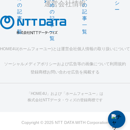
運営会社情報
シ
の
め
の
ー
記
の
記
事
記
事
一
事
一
覧
一
覧
覧
HOME4U(ホームフォーユー)とは
運営会社
個人情報の取り扱いについて
ソーシャルメディアポリシーおよび広告等の画像について
利用規約
登録商標
お問い合わせ
広告を掲載する
「HOME4U」および「ホームフォーユー」は
株式会社NTTデータ・ウィズの登録商標です
Copyright © 2025 NTT DATA WITH Corporation