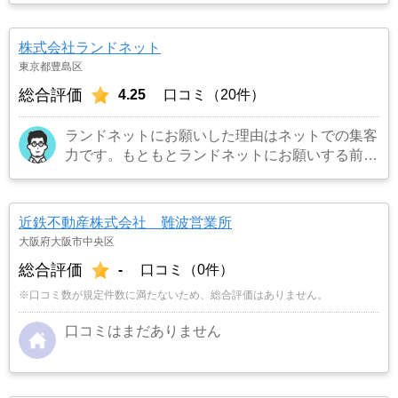
株式会社ランドネット
東京都豊島区
総合評価
4.25
口コミ（20件）
ランドネットにお願いした理由はネットでの集客
力です。もともとランドネットにお願いする前は
地元の不動産屋に売却依頼を出していました。し
かし築年数がかなり経過していること、また駐車
場がないことで地元の不動産屋では取り扱っても
近鉄不動産株式会社 難波営業所
らえませんでした。そこでそれまでに取引があ
大阪府大阪市中央区
り、全国対応しているランドネットにお願いしま
総合評価
-
口コミ（0件）
した。
…もっと見る
※口コミ数が規定件数に満たないため、総合評価はありません。
口コミはまだありません