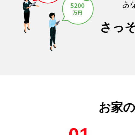
あ
さっ
お家