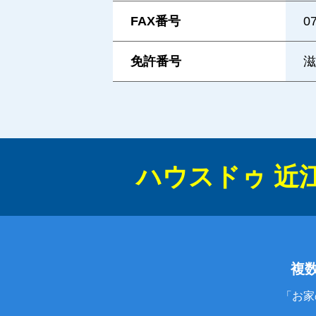
FAX番号
0
免許番号
滋
ハウスドゥ 近
複
「お家