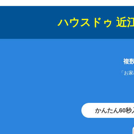
ハウスドゥ 近
複
「お家
かんたん60秒