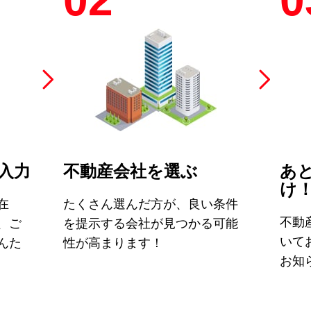
02
0
入力
不動産会社を選ぶ
あ
け
在
たくさん選んだ方が、良い条件
不動
、ご
を提示する会社が見つかる可能
いて
んた
性が高まります！
お知