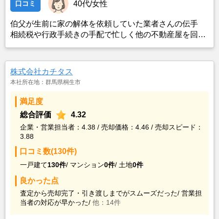
口コミ
40代/女性
伯父が生前に家の解体を依頼していた業者さんの伝手
相続税や行政手続きの手配で忙しく他の不動産屋を回る
時間は無かった
株式会社カチタス
本社所在地：群馬県桐生市
満足度
総合評価
4.32
企業・営業担当者：4.38 / 売却価格：4.46 / 売却スピード：
3.88
口コミ数(130件)
一戸建て
130件
/
マンション
0件
/
土地
0件
良かった点
査定から売却完了・引き渡しまでがスムーズだった/
営業担
当者の対応が早かった/
他：14件