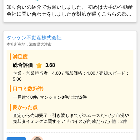
知り合いの紹介でお願いしました。 初めは大手の不動産
会社に問い合わせをしましたが対応が遅くこちらの都合
をあまり聞いてもらえなかったので 以前お世話になっ
たアークスホームさんにお願いいました。 個人経営なの
で対応も早くこちらの注文も良く聞いていただきまし
タッケン不動産株式会社
た。 大変よくしてもらって助かりました
本社所在地：滋賀県大津市
満足度
総合評価
3.68
企業・営業担当者：4.00 / 売却価格：4.00 / 売却スピード：
5.00
口コミ数(5件)
一戸建て
0件
/
マンション
0件
/
土地
5件
良かった点
査定から売却完了・引き渡しまでがスムーズだった/
市況や
売却タイミングに関するアドバイスが的確だった/
他：2件