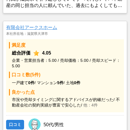
産の同じ担当の人に頼んでいた、過去にもよくしてもら
い、一生懸命さが好印象で頼むならこの人がベストだと
思いまたお願いしたが最初は配置換えで自分のさがして
いるところの担当ではなかったがみずから志願してくれ
有限会社アークスホーム
て売却から購入まで一生懸命やってくれた
本社所在地：滋賀県大津市
満足度
総合評価
4.05
企業・営業担当者：5.00 / 売却価格：5.00 / 売却スピード：
5.00
口コミ数(5件)
一戸建て
0件
/
マンション
5件
/
土地
0件
良かった点
市況や売却タイミングに関するアドバイスが的確だった/
不
動産会社の契約実績が豊富で安心した/
他：4件
口コミ
50代/男性