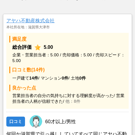
アヤハ不動産株式会社
本社所在地：滋賀県大津市
満足度
総合評価
5.00
企業・営業担当者：5.00 / 売却価格：5.00 / 売却スピード：
5.00
口コミ数(14件)
一戸建て
14件
/
マンション
0件
/
土地
0件
良かった点
営業担当者の自分の気持ちに対する理解度が高かった/
営業
担当者の人柄が信頼できた/
他：8件
口コミ
60才以上/男性
何回か滋賀県で引っ越ししていてすべて同じアヤハ不動