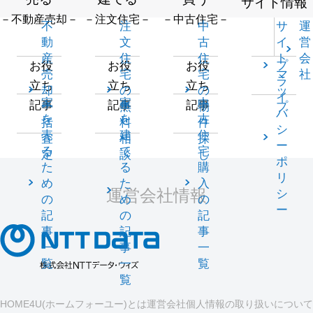
サイト情報
－不動産売却－
－注文住宅－
－中古住宅－
不
注
中
サ
運
動
文
古
イ
営
産
住
住
ト
会
プ
お役
お役
お役
売
宅
宅
マ
社
ラ
立ち
立ち
立ち
却
の
の
ッ
イ
家
家
中
記事
記事
記事
一
無
物
プ
バ
を
を
古
括
料
件
シ
売
建
住
査
相
探
ー
る
て
宅
定
談
し
ポ
た
る
購
リ
め
た
入
運営会社情報
シ
の
め
の
ー
記
の
記
事
記
事
一
事
一
覧
一
覧
覧
HOME4U(ホームフォーユー)とは
運営会社
個人情報の取り扱いについて