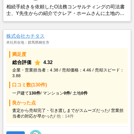
相続手続きを依頼したO法務コンサルティングの司法書
士、Y先生からの紹介でクレア・ホームさんに土地の売
却を依頼した。
株式会社カチタス
本社所在地：群馬県桐生市
満足度
総合評価
4.32
企業・営業担当者：4.38 / 売却価格：4.46 / 売却スピード：
3.88
口コミ数(130件)
一戸建て
130件
/
マンション
0件
/
土地
0件
良かった点
査定から売却完了・引き渡しまでがスムーズだった/
営業担
当者の対応が早かった/
他：14件