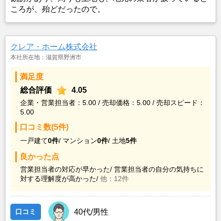
ころが、殆どだったので。
クレア・ホーム株式会社
本社所在地：滋賀県野洲市
満足度
総合評価
4.05
企業・営業担当者：5.00 / 売却価格：5.00 / 売却スピード：
5.00
口コミ数(5件)
一戸建て
0件
/
マンション
0件
/
土地
5件
良かった点
営業担当者の対応が早かった/
営業担当者の自分の気持ちに
対する理解度が高かった/
他：12件
口コミ
40代/男性