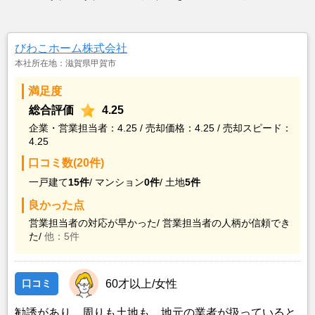
びわこホーム株式会社
本社所在地：滋賀県甲賀市
満足度
総合評価
4.25
企業・営業担当者：4.25 / 売却価格：4.25 / 売却スピード：
4.25
口コミ数(20件)
一戸建て
15件
/
マンション
0件
/
土地
5件
良かった点
営業担当者の対応が早かった/
営業担当者の人柄が信頼でき
た/
他：5件
口コミ
60才以上/女性
勧誘があり、周りも土地も、地元の業者が扱っていると