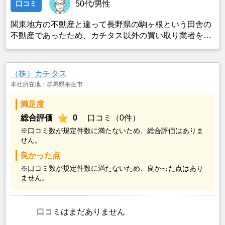
口コミ
50代/男性
関東地方の不動産と違って長野県の駒ヶ根という田舎の
不動産であったため、カチタス以外の買い取り業者をみ
つけることができなかったことがカチタスを選んだ一番
の理由。売却金額については不満もあったが、いつまで
も空き家の状態で不動産を残しておけないと考えて売却
（株）カチタス
を決めた。
本社所在地：群馬県桐生市
満足度
総合評価
0
口コミ（0件）
※口コミ数が規定件数に満たないため、総合評価はありま
せん。
良かった点
※口コミ数が規定件数に満たないため、良かった点はあり
ません。
口コミはまだありません