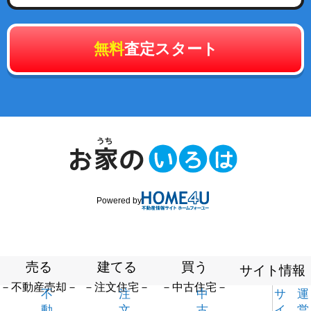
無料
査定スタート
Powered by
売る
建てる
買う
サイト情報
－不動産売却－
－注文住宅－
－中古住宅－
不
注
中
サ
運
動
文
古
イ
営