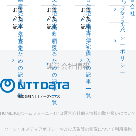
産
住
住
ト
会
プ
お役
お役
お役
売
宅
宅
マ
社
ラ
立ち
立ち
立ち
却
の
の
ッ
イ
家
家
中
記事
記事
記事
一
無
物
プ
バ
を
を
古
括
料
件
シ
売
建
住
査
相
探
ー
る
て
宅
定
談
し
ポ
た
る
購
リ
め
た
入
運営会社情報
シ
の
め
の
ー
記
の
記
事
記
事
一
事
一
覧
一
覧
覧
HOME4U(ホームフォーユー)とは
運営会社
個人情報の取り扱いについて
ソーシャルメディアポリシーおよび広告等の画像について
利用規約