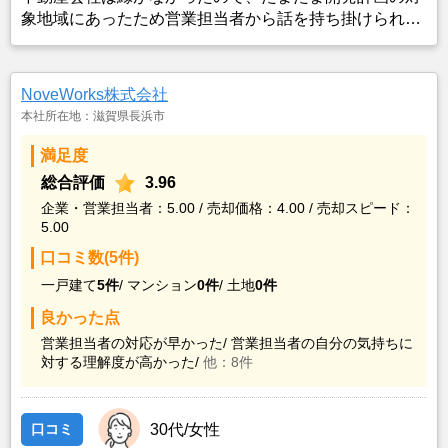
象地域にあったため営業担当者から話を持ち掛けられ
た。農地を保守していくことが困難だったので話を進め
た。
NoveWorks株式会社
本社所在地：滋賀県長浜市
満足度
総合評価
3.96
企業・営業担当者：5.00 / 売却価格：4.00 / 売却スピード：
5.00
口コミ数(5件)
一戸建て
5件
/
マンション
0件
/
土地
0件
良かった点
営業担当者の対応が早かった/
営業担当者の自分の気持ちに
対する理解度が高かった/
他：8件
口コミ
30代/女性