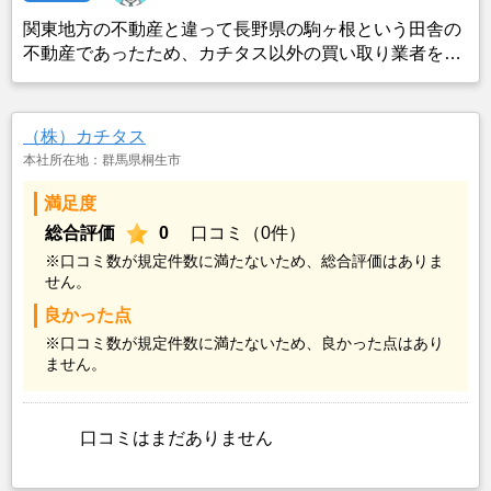
関東地方の不動産と違って長野県の駒ヶ根という田舎の
不動産であったため、カチタス以外の買い取り業者をみ
つけることができなかったことがカチタスを選んだ一番
の理由。売却金額については不満もあったが、いつまで
も空き家の状態で不動産を残しておけないと考えて売却
（株）カチタス
を決めた。
本社所在地：群馬県桐生市
満足度
総合評価
0
口コミ（0件）
※口コミ数が規定件数に満たないため、総合評価はありま
せん。
良かった点
※口コミ数が規定件数に満たないため、良かった点はあり
ません。
口コミはまだありません