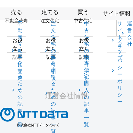
売る
建てる
買う
サイト情報
－不動産売却－
－注文住宅－
－中古住宅－
不
注
中
サ
運
動
文
古
イ
営
産
住
住
ト
会
プ
お役
お役
お役
売
宅
宅
マ
社
ラ
立ち
立ち
立ち
却
の
の
ッ
イ
家
家
中
記事
記事
記事
一
無
物
プ
バ
を
を
古
括
料
件
シ
売
建
住
査
相
探
ー
る
て
宅
定
談
し
ポ
た
る
購
リ
め
た
入
運営会社情報
シ
の
め
の
ー
記
の
記
事
記
事
一
事
一
覧
一
覧
覧