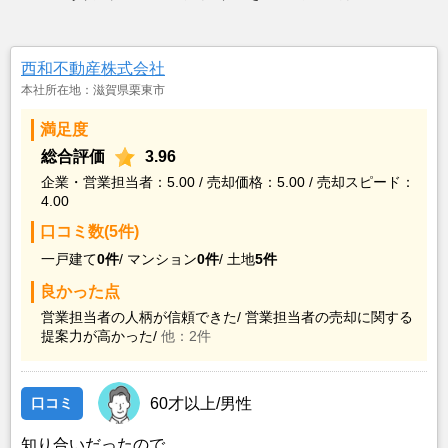
西和不動産株式会社
本社所在地：滋賀県栗東市
満足度
総合評価
3.96
企業・営業担当者：5.00 / 売却価格：5.00 / 売却スピード：
4.00
口コミ数(5件)
一戸建て
0件
/
マンション
0件
/
土地
5件
良かった点
営業担当者の人柄が信頼できた/
営業担当者の売却に関する
提案力が高かった/
他：2件
口コミ
60才以上/男性
知り合いだったので