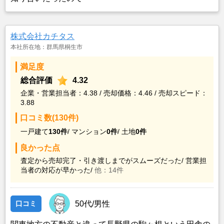
株式会社カチタス
本社所在地：群馬県桐生市
満足度
総合評価
4.32
企業・営業担当者：4.38 / 売却価格：4.46 / 売却スピード：
3.88
口コミ数(130件)
一戸建て
130件
/
マンション
0件
/
土地
0件
良かった点
査定から売却完了・引き渡しまでがスムーズだった/
営業担
当者の対応が早かった/
他：14件
口コミ
50代/男性