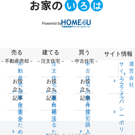
Powered by
売る
建てる
買う
サイト情報
－不動産売却－
－注文住宅－
－中古住宅－
不
注
中
サ
運
動
文
古
イ
営
産
住
住
ト
会
プ
お役
お役
お役
売
宅
宅
マ
社
ラ
立ち
立ち
立ち
却
の
の
ッ
イ
家
家
中
記事
記事
記事
一
無
物
プ
バ
を
を
古
括
料
件
シ
売
建
住
査
相
探
ー
る
て
宅
定
談
し
ポ
た
る
購
リ
め
た
入