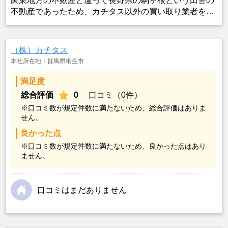
関東地方の不動産と違って長野県の駒ヶ根という田舎の
不動産であったため、カチタス以外の買い取り業者をみ
つけることができなかったことがカチタスを選んだ一番
の理由。売却金額については不満もあったが、いつまで
も空き家の状態で不動産を残しておけないと考えて売却
（株）カチタス
を決めた。
本社所在地：群馬県桐生市
満足度
総合評価
0
口コミ（0件）
※口コミ数が規定件数に満たないため、総合評価はありま
せん。
良かった点
※口コミ数が規定件数に満たないため、良かった点はあり
ません。
口コミはまだありません