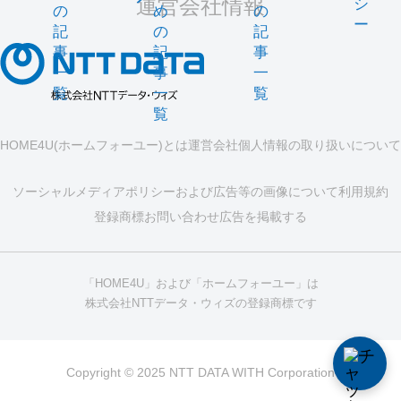
運営会社情報
シ
の
め
の
ー
記
の
記
事
記
事
一
事
一
覧
一
覧
覧
HOME4U(ホームフォーユー)とは
運営会社
個人情報の取り扱いについて
ソーシャルメディアポリシーおよび広告等の画像について
利用規約
登録商標
お問い合わせ
広告を掲載する
「HOME4U」および「ホームフォーユー」は
株式会社NTTデータ・ウィズの登録商標です
Copyright © 2025 NTT DATA WITH Corporation