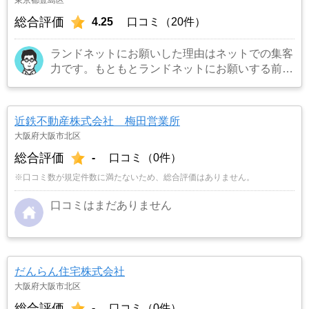
総合評価
4.25
口コミ（20件）
ランドネットにお願いした理由はネットでの集客
力です。もともとランドネットにお願いする前は
地元の不動産屋に売却依頼を出していました。し
かし築年数がかなり経過していること、また駐車
場がないことで地元の不動産屋では取り扱っても
近鉄不動産株式会社 梅田営業所
らえませんでした。そこでそれまでに取引があ
大阪府大阪市北区
り、全国対応しているランドネットにお願いしま
総合評価
-
口コミ（0件）
した。
…もっと見る
※口コミ数が規定件数に満たないため、総合評価はありません。
口コミはまだありません
だんらん住宅株式会社
大阪府大阪市北区
総合評価
-
口コミ（0件）