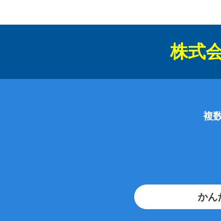
株式
複
かん