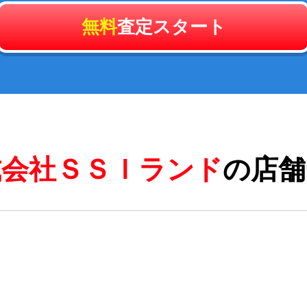
無料
査定スタート
式会社ＳＳＩランド
の店舗