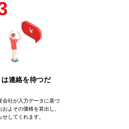
3
とは連絡を待つだ
！
産会社が入力データに基づ
おおよその価格を算出し、
らせしてくれます。