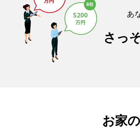
あ
さっ
お家