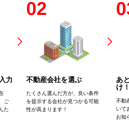
02
0
入力
不動産会社を選ぶ
あ
け
在
たくさん選んだ方が、良い条件
不動
、ご
を提示する会社が見つかる可能
いて
んた
性が高まります！
お知