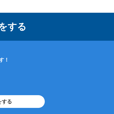
をする
す！
をする