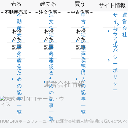
売る
建てる
買う
サイト情報
－不動産売却－
－注文住宅－
－中古住宅－
不
注
中
サ
運
動
文
古
イ
営
産
住
住
ト
会
プ
お役
お役
お役
売
宅
宅
マ
社
ラ
立ち
立ち
立ち
却
の
の
ッ
イ
家
家
中
記事
記事
記事
一
無
物
プ
バ
を
を
古
括
料
件
シ
売
建
住
査
相
探
ー
る
て
宅
定
談
し
ポ
た
る
購
リ
め
た
入
運営会社情報
シ
の
め
の
ー
記
の
記
事
記
事
一
事
一
覧
一
覧
覧
HOME4U(ホームフォーユー)とは
運営会社
個人情報の取り扱いについて