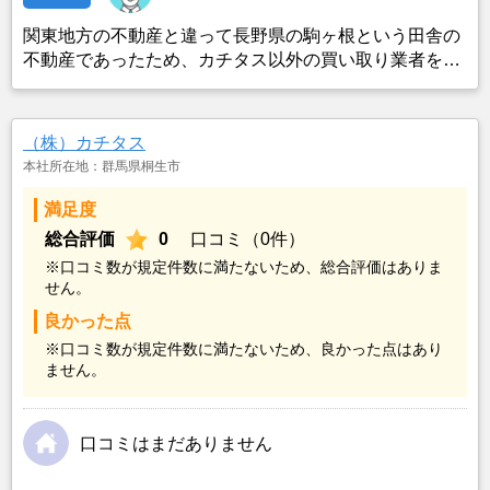
関東地方の不動産と違って長野県の駒ヶ根という田舎の
不動産であったため、カチタス以外の買い取り業者をみ
つけることができなかったことがカチタスを選んだ一番
の理由。売却金額については不満もあったが、いつまで
も空き家の状態で不動産を残しておけないと考えて売却
（株）カチタス
を決めた。
本社所在地：群馬県桐生市
満足度
総合評価
0
口コミ（0件）
※口コミ数が規定件数に満たないため、総合評価はありま
せん。
良かった点
※口コミ数が規定件数に満たないため、良かった点はあり
ません。
口コミはまだありません