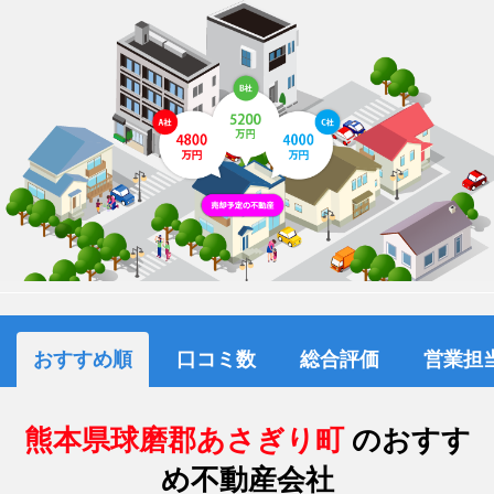
おすすめ順
口コミ数
総合評価
営業担
熊本県球磨郡あさぎり町
のおすす
め不動産会社