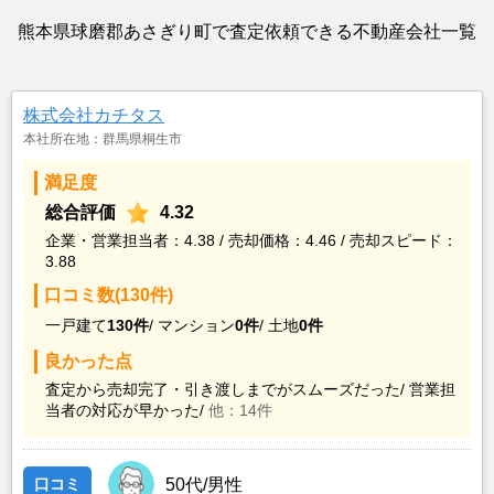
熊本県球磨郡あさぎり町で査定依頼できる不動産会社一覧
株式会社カチタス
本社所在地：群馬県桐生市
満足度
総合評価
4.32
企業・営業担当者：4.38 / 売却価格：4.46 / 売却スピード：
3.88
口コミ数(130件)
一戸建て
130件
/
マンション
0件
/
土地
0件
良かった点
査定から売却完了・引き渡しまでがスムーズだった/
営業担
当者の対応が早かった/
他：14件
口コミ
50代/男性