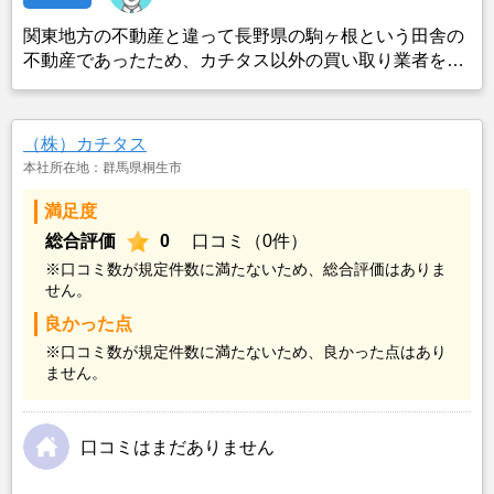
関東地方の不動産と違って長野県の駒ヶ根という田舎の
不動産であったため、カチタス以外の買い取り業者をみ
つけることができなかったことがカチタスを選んだ一番
の理由。売却金額については不満もあったが、いつまで
も空き家の状態で不動産を残しておけないと考えて売却
（株）カチタス
を決めた。
本社所在地：群馬県桐生市
満足度
総合評価
0
口コミ（0件）
※口コミ数が規定件数に満たないため、総合評価はありま
せん。
良かった点
※口コミ数が規定件数に満たないため、良かった点はあり
ません。
口コミはまだありません