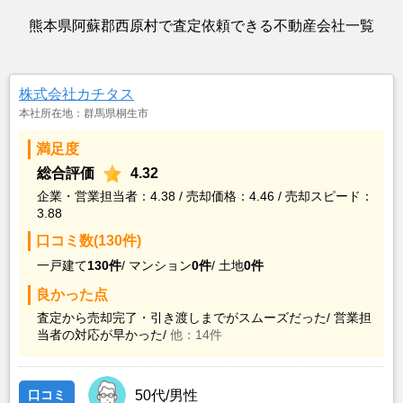
熊本県阿蘇郡西原村で査定依頼できる不動産会社一覧
株式会社カチタス
本社所在地：群馬県桐生市
満足度
総合評価
4.32
企業・営業担当者：4.38 / 売却価格：4.46 / 売却スピード：
3.88
口コミ数(130件)
一戸建て
130件
/
マンション
0件
/
土地
0件
良かった点
査定から売却完了・引き渡しまでがスムーズだった/
営業担
当者の対応が早かった/
他：14件
口コミ
50代/男性