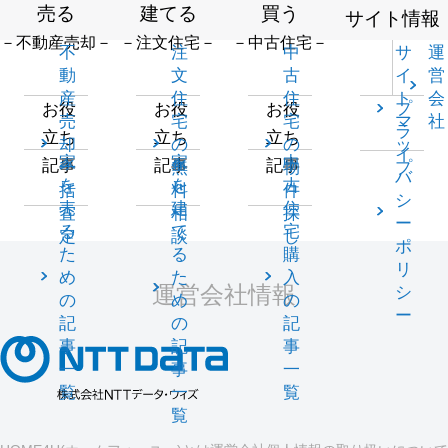
売る
建てる
買う
サイト情報
－不動産売却－
－注文住宅－
－中古住宅－
不
注
中
サ
運
動
文
古
イ
営
産
住
住
ト
会
プ
お役
お役
お役
売
宅
宅
マ
社
ラ
立ち
立ち
立ち
却
の
の
ッ
イ
家
家
中
記事
記事
記事
一
無
物
プ
バ
を
を
古
括
料
件
シ
売
建
住
査
相
探
ー
る
て
宅
定
談
し
ポ
た
る
購
リ
め
た
入
運営会社情報
シ
の
め
の
ー
記
の
記
事
記
事
一
事
一
覧
一
覧
覧