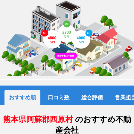
おすすめ順
口コミ数
総合評価
営業担
熊本県阿蘇郡西原村
のおすすめ不動
産会社