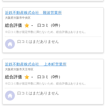
かし築年数がかなり経過していること、また駐車
場がないことで地元の不動産屋では取り扱っても
近鉄不動産株式会社 難波営業所
らえませんでした。そこでそれまでに取引があ
大阪府大阪市中央区
り、全国対応しているランドネットにお願いしま
総合評価
-
口コミ（0件）
した。
…もっと見る
※口コミ数が規定件数に満たないため、総合評価はありません。
口コミはまだありません
近鉄不動産株式会社 上本町営業所
大阪府大阪市天王寺区
総合評価
-
口コミ（0件）
※口コミ数が規定件数に満たないため、総合評価はありません。
口コミはまだありません