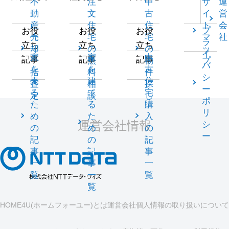
不
注
中
サ
運
動
文
古
イ
営
産
住
住
ト
会
プ
お役
お役
お役
売
宅
宅
マ
社
ラ
立ち
立ち
立ち
却
の
の
ッ
イ
家
家
中
記事
記事
記事
一
無
物
プ
バ
を
を
古
括
料
件
シ
売
建
住
査
相
探
ー
る
て
宅
定
談
し
ポ
た
る
購
リ
め
た
入
運営会社情報
シ
の
め
の
ー
記
の
記
事
記
事
一
事
一
覧
一
覧
覧
HOME4U(ホームフォーユー)とは
運営会社
個人情報の取り扱いについて