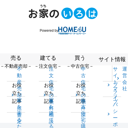
Powered by
売る
建てる
買う
サイト情報
－不動産売却－
－注文住宅－
－中古住宅－
不
注
中
サ
運
動
文
古
イ
営
産
住
住
ト
会
プ
お役
お役
お役
売
宅
宅
マ
社
ラ
立ち
立ち
立ち
却
の
の
ッ
イ
家
家
中
記事
記事
記事
一
無
物
プ
バ
を
を
古
括
料
件
シ
売
建
住
査
相
探
ー
る
て
宅
定
談
し
ポ
た
る
購