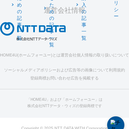
リ
め
た
入
運営会社情報
シ
の
め
の
ー
記
の
記
事
記
事
一
事
一
覧
一
覧
覧
HOME4U(ホームフォーユー)とは
運営会社
個人情報の取り扱いについて
ソーシャルメディアポリシーおよび広告等の画像について
利用規約
登録商標
お問い合わせ
広告を掲載する
「HOME4U」および「ホームフォーユー」は
株式会社NTTデータ・ウィズの登録商標です
Copyright © 2025 NTT DATA WITH Corporation