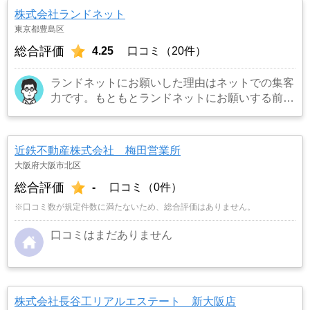
寧でお願いしてよかったです。
…もっと見る
株式会社ランドネット
東京都豊島区
総合評価
4.25
口コミ（20件）
ランドネットにお願いした理由はネットでの集客
力です。もともとランドネットにお願いする前は
地元の不動産屋に売却依頼を出していました。し
かし築年数がかなり経過していること、また駐車
場がないことで地元の不動産屋では取り扱っても
近鉄不動産株式会社 梅田営業所
らえませんでした。そこでそれまでに取引があ
大阪府大阪市北区
り、全国対応しているランドネットにお願いしま
総合評価
-
口コミ（0件）
した。
…もっと見る
※口コミ数が規定件数に満たないため、総合評価はありません。
口コミはまだありません
株式会社長谷工リアルエステート 新大阪店