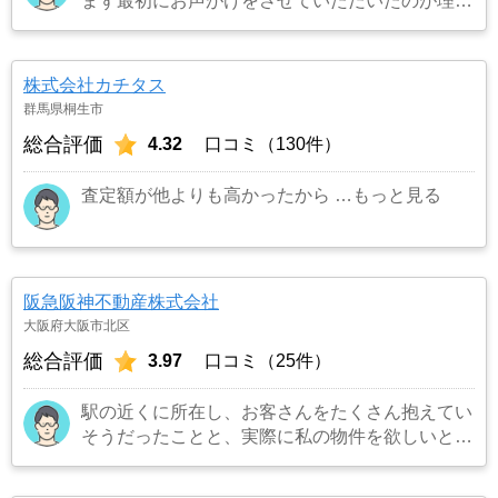
まず最初にお声がけをさせていただいたのが理由
です。結果として正解でした。（売却もスムーズ
にできたため）
…もっと見る
株式会社カチタス
群馬県桐生市
総合評価
4.32
口コミ（130件）
査定額が他よりも高かったから
…もっと見る
阪急阪神不動産株式会社
大阪府大阪市北区
総合評価
3.97
口コミ（25件）
駅の近くに所在し、お客さんをたくさん抱えてい
そうだったことと、実際に私の物件を欲しいとい
うお客さんを連れてきてくれました。また担当の
方も宅建所有者で商品知識も豊富でまた対応も丁