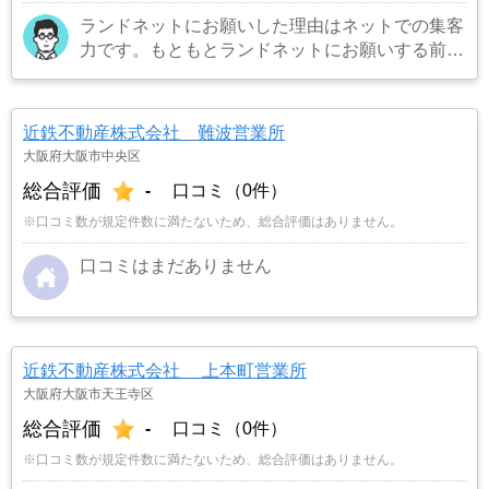
ランドネットにお願いした理由はネットでの集客
力です。もともとランドネットにお願いする前は
地元の不動産屋に売却依頼を出していました。し
かし築年数がかなり経過していること、また駐車
場がないことで地元の不動産屋では取り扱っても
近鉄不動産株式会社 難波営業所
らえませんでした。そこでそれまでに取引があ
大阪府大阪市中央区
り、全国対応しているランドネットにお願いしま
総合評価
-
口コミ（0件）
した。
…もっと見る
※口コミ数が規定件数に満たないため、総合評価はありません。
口コミはまだありません
近鉄不動産株式会社 上本町営業所
大阪府大阪市天王寺区
総合評価
-
口コミ（0件）
※口コミ数が規定件数に満たないため、総合評価はありません。