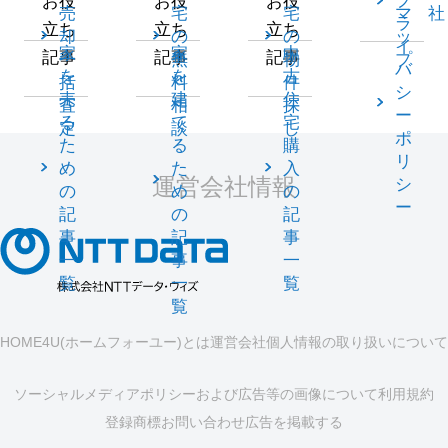
プ
お役
お役
お役
売
宅
宅
マ
社
ラ
立ち
立ち
立ち
却
の
の
ッ
イ
家
家
中
記事
記事
記事
一
無
物
プ
バ
を
を
古
括
料
件
シ
売
建
住
査
相
探
ー
る
て
宅
定
談
し
ポ
た
る
購
リ
め
た
入
運営会社情報
シ
の
め
の
ー
記
の
記
事
記
事
一
事
一
覧
一
覧
覧
HOME4U(ホームフォーユー)とは
運営会社
個人情報の取り扱いについて
ソーシャルメディアポリシーおよび広告等の画像について
利用規約
登録商標
お問い合わせ
広告を掲載する