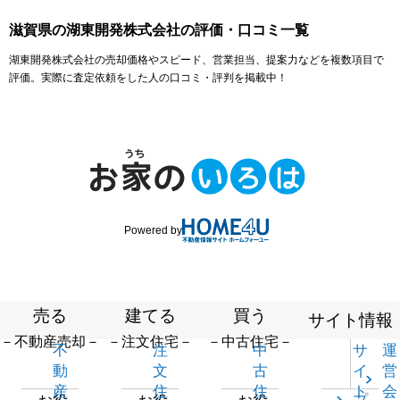
滋賀県の湖東開発株式会社の評価・口コミ一覧
湖東開発株式会社の売却価格やスピード、営業担当、提案力などを複数項目で
評価。実際に査定依頼をした人の口コミ・評判を掲載中！
Powered by
売る
建てる
買う
サイト情報
－不動産売却－
－注文住宅－
－中古住宅－
不
注
中
サ
運
動
文
古
イ
営
産
住
住
ト
会