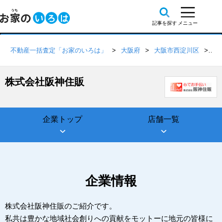
不動産一括査定「お家のいろは」
大阪府
大阪市西淀川区
株
株式会社阪神住販
企業トップ
店舗一覧
企業情報
株式会社阪神住販のご紹介です。
私共は豊かな地域社会創りへの貢献をモットーに地元の皆様に