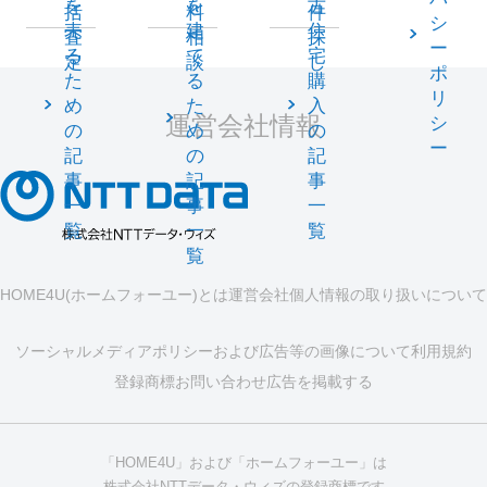
を
を
古
括
料
件
シ
売
建
住
査
相
探
ー
る
て
宅
定
談
し
ポ
た
る
購
リ
め
た
入
運営会社情報
シ
の
め
の
ー
記
の
記
事
記
事
一
事
一
覧
一
覧
覧
HOME4U(ホームフォーユー)とは
運営会社
個人情報の取り扱いについて
ソーシャルメディアポリシーおよび広告等の画像について
利用規約
登録商標
お問い合わせ
広告を掲載する
「HOME4U」および「ホームフォーユー」は
株式会社NTTデータ・ウィズの登録商標です