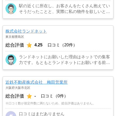
駅の近くに所在し、お客さんをたくさん抱えてい
そうだったことと、実際に私の物件を欲しいとい
うお客さんを連れてきてくれました。また担当の
方も宅建所有者で商品知識も豊富でまた対応も丁
寧でお願いしてよかったです。
…もっと見る
株式会社ランドネット
東京都豊島区
総合評価
4.25
口コミ（20件）
ランドネットにお願いした理由はネットでの集客
力です。もともとランドネットにお願いする前は
地元の不動産屋に売却依頼を出していました。し
かし築年数がかなり経過していること、また駐車
場がないことで地元の不動産屋では取り扱っても
近鉄不動産株式会社 梅田営業所
らえませんでした。そこでそれまでに取引があ
大阪府大阪市北区
り、全国対応しているランドネットにお願いしま
総合評価
-
口コミ（0件）
した。
…もっと見る
※口コミ数が規定件数に満たないため、総合評価はありません。
口コミはまだありません