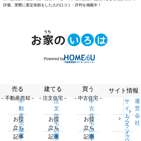
評価。実際に査定依頼をした人の口コミ・評判を掲載中！
Powered by
売る
建てる
買う
サイト情報
－不動産売却－
－注文住宅－
－中古住宅－
不
注
中
サ
運
動
文
古
イ
営
産
住
住
ト
会
プ
お役
お役
お役
売
宅
宅
マ
社
ラ
立ち
立ち
立ち
却
の
の
ッ
イ
家
家
中
記事
記事
記事
一
無
物
プ
バ