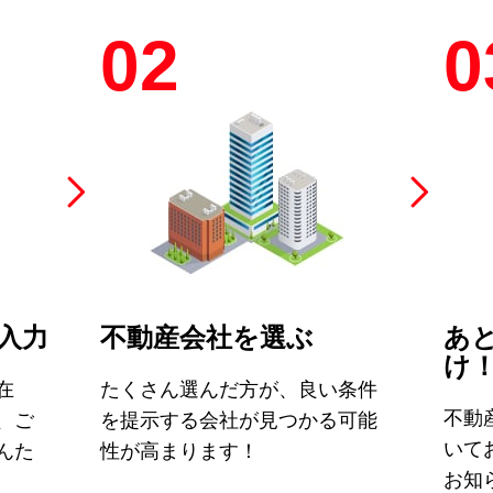
02
0
入力
不動産会社を選ぶ
あ
け
在
たくさん選んだ方が、良い条件
不動
、ご
を提示する会社が見つかる可能
いて
んた
性が高まります！
お知