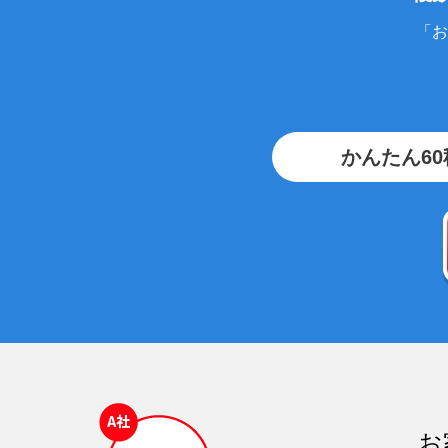
「お
かんたん6
お