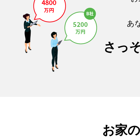
あ
さっ
お家