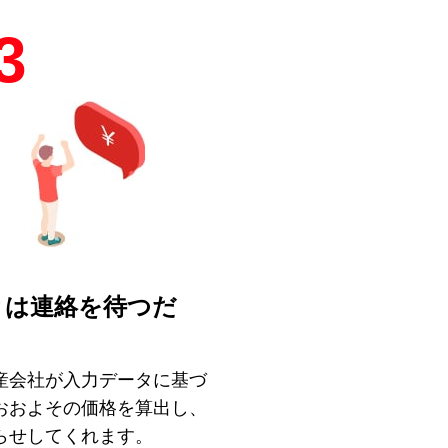
3
とは連絡を待つだ
！
産会社が入力データに基づ
おおよその価格を算出し、
らせしてくれます。