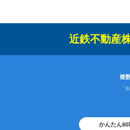
近鉄不動産
複
「お
かんたん6