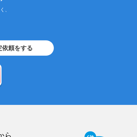
く、
定依頼をする
から