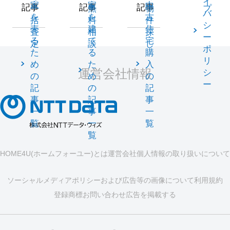
イ
家
家
中
記事
記事
記事
一
無
物
プ
バ
を
を
古
括
料
件
シ
売
建
住
査
相
探
ー
る
て
宅
定
談
し
ポ
た
る
購
リ
め
た
入
運営会社情報
シ
の
め
の
ー
記
の
記
事
記
事
一
事
一
覧
一
覧
覧
HOME4U(ホームフォーユー)とは
運営会社
個人情報の取り扱いについて
ソーシャルメディアポリシーおよび広告等の画像について
利用規約
登録商標
お問い合わせ
広告を掲載する