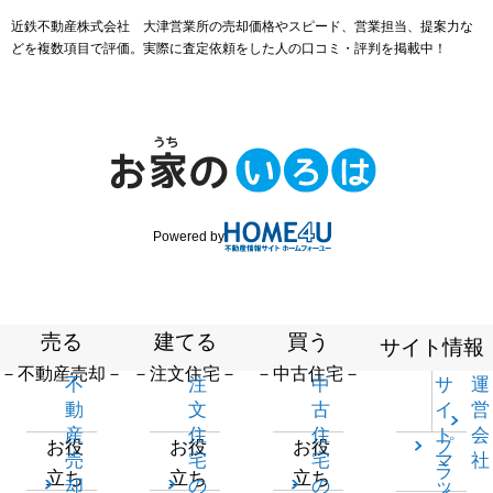
近鉄不動産株式会社 大津営業所の売却価格やスピード、営業担当、提案力な
どを複数項目で評価。実際に査定依頼をした人の口コミ・評判を掲載中！
Powered by
売る
建てる
買う
サイト情報
－不動産売却－
－注文住宅－
－中古住宅－
不
注
中
サ
運
動
文
古
イ
営
産
住
住
ト
会
プ
お役
お役
お役
売
宅
宅
マ
社
ラ
立ち
立ち
立ち
却
の
の
ッ