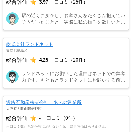
総合評価
3.97
口コミ（25件）
駅の近くに所在し、お客さんをたくさん抱えてい
そうだったことと、実際に私の物件を欲しいとい
うお客さんを連れてきてくれました。また担当の
方も宅建所有者で商品知識も豊富でまた対応も丁
寧でお願いしてよかったです。
…もっと見る
株式会社ランドネット
東京都豊島区
総合評価
4.25
口コミ（20件）
ランドネットにお願いした理由はネットでの集客
力です。もともとランドネットにお願いする前は
地元の不動産屋に売却依頼を出していました。し
かし築年数がかなり経過していること、また駐車
場がないことで地元の不動産屋では取り扱っても
近鉄不動産株式会社 あべの営業所
らえませんでした。そこでそれまでに取引があ
大阪府大阪市阿倍野区
り、全国対応しているランドネットにお願いしま
総合評価
-
口コミ（0件）
した。
…もっと見る
※口コミ数が規定件数に満たないため、総合評価はありません。