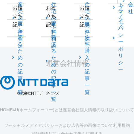
産
住
住
ト
会
プ
お役
お役
お役
売
宅
宅
マ
社
ラ
立ち
立ち
立ち
却
の
の
ッ
イ
家
家
中
記事
記事
記事
一
無
物
プ
バ
を
を
古
括
料
件
シ
売
建
住
査
相
探
ー
る
て
宅
定
談
し
ポ
た
る
購
リ
め
た
入
運営会社情報
シ
の
め
の
ー
記
の
記
事
記
事
一
事
一
覧
一
覧
覧
HOME4U(ホームフォーユー)とは
運営会社
個人情報の取り扱いについて
ソーシャルメディアポリシーおよび広告等の画像について
利用規約
登録商標
お問い合わせ
広告を掲載する