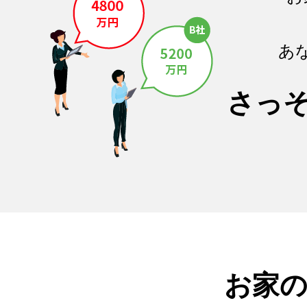
あ
さっ
お家