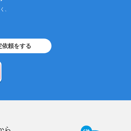
く、
定依頼をする
から