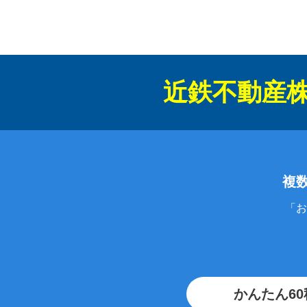
近鉄不動産
複
「お
かんたん6