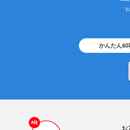
「お
かんたん6
お