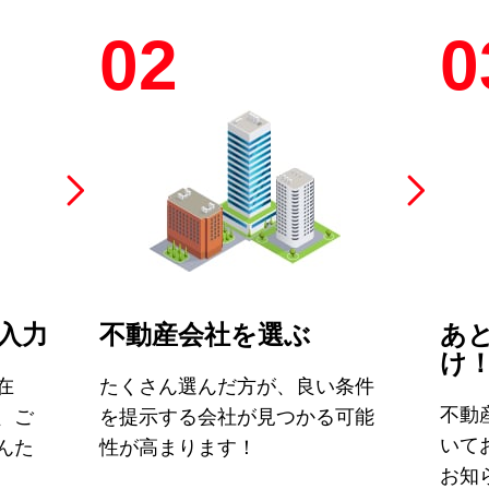
02
0
入力
不動産会社を選ぶ
あ
け
在
たくさん選んだ方が、良い条件
不動
、ご
を提示する会社が見つかる可能
いて
んた
性が高まります！
お知